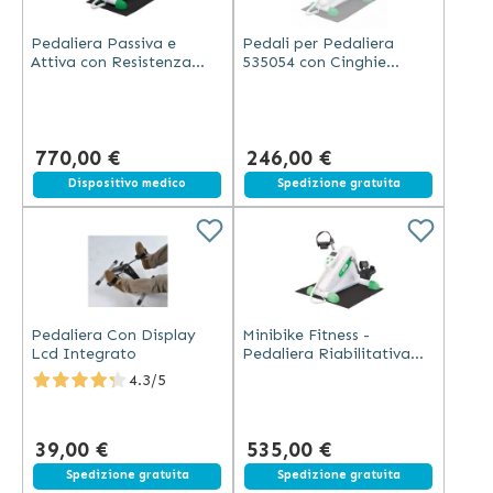
Pedaliera Passiva e
Pedali per Pedaliera
Attiva con Resistenza
535054 con Cinghie
Magnetica 60W
Regolabili e Supporto
Talloni
770,00 €
246,00 €
Spedizione gratuita
Dispositivo medico
Spedizione gratuita
Pedaliera Con Display
Minibike Fitness -
Lcd Integrato
Pedaliera Riabilitativa
Passiva 60W Portatile
4.3/5
39,00 €
535,00 €
Spedizione gratuita
Spedizione gratuita