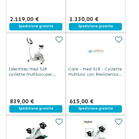
LCD 24 programmi grigia
LCD, bianca, volano 9 kg
2.119,00 €
1.330,00 €
Spedizione gratuita
Spedizione gratuita
Identites Med 528
Care - Med 518 - Cyclette
cyclette multiuso per
Multiuso con Resistenza
riabilitazione con 24
Regolabile - Nero - 11 kg
resistenze motorizzate e
display LCD
839,00 €
615,00 €
Spedizione gratuita
Spedizione gratuita