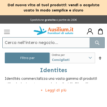
Dai nuova vita ai tuoi prodotti: vendi o acquista
usato in modo semplice e sicuro
Salta
Spedizione
gratuita
a partire da 200€
al
contenuto
Cerc
Ordina per
Im
Filtra per
la
Identites
Identités commercializza una vasta gamma di prodotti
dir
utili, principalmente per anziani e disabili. Gli ausili per
dec
l'autosufficienza sono gli articoli più apprezzati perché
Leggi di più
permettono all'utente di destreggiarsi in autonomia.
Identités offre diversi tavolini ergonomici che possono
essere usati a letto o su poltrona, tanti ausili per il bagno