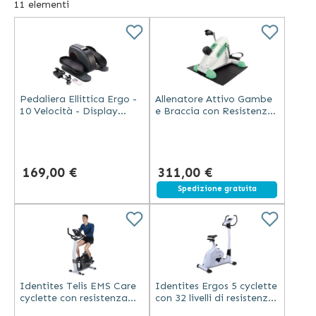
11
elementi
come ad esempio sedie da doccia, braccioli per il water e
molti altri accessori utili per muoversi in totale sicurezza.
Sono disponibili anche articoli come carrozzine,
deambulatori e rollator, rampe di accesso ed dispositivi
per la riabilitazione.
Pedaliera Ellittica Ergo -
Allenatore Attivo Gambe
10 Velocità - Display
e Braccia con Resistenza
Integrato - Nero
Regolabile e LCD
169,00 €
311,00 €
Spedizione gratuita
Identites Telis EMS Care
Identites Ergos 5 cyclette
cyclette con resistenza
con 32 livelli di resistenza,
elettromagnetica 32 livelli
9 programmi, computer