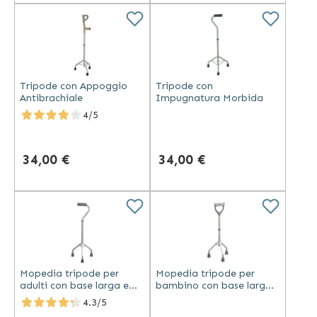
Tripode con Appoggio
Tripode con
Antibrachiale
Impugnatura Morbida
4/5
34,00 €
34,00 €
Mopedia tripode per
Mopedia tripode per
adulti con base larga e
bambino con base larga
manico aperto in spugna
e manico chiuso in
4.3/5
alluminio anodizzato
alluminio anodizzato e