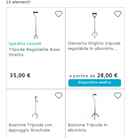
16
elementi
ogni possibile disagio nella conduzione di questo
dispositivo.
L’utilizzo dei
tripodi
è facile e immediato. È sufficiente
impugnare correttamente il bastone da deambulazione
per poter disporre di un appoggio stabile e solido in
Demarta Virginio tripode
Spedito Lunedì
qualsiasi condizione di terreno. L’impugnatura è
regolabile in alluminio
Tripode Regolabile Base
ergonomica, al fine di rendere ancora più semplice l’uso di
anodizzato con maniglia
Stretta
questo comune prodotto.
anatomica e puntali
antiscivolo
35,00 €
28,00 €
a partire da
Dispositivo medico
Bastone Tripode con
Bastone Tripode in
Appoggio Brachiale
Alluminio