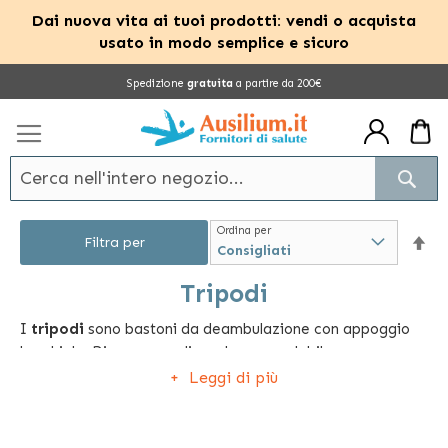
Dai nuova vita ai tuoi prodotti: vendi o acquista
usato in modo semplice e sicuro
Salta
Spedizione
gratuita
a partire da 200€
al
contenuto
Cerc
Ordina per
Im
Filtra per
la
Tripodi
I
tripodi
sono bastoni da deambulazione con appoggio
dir
brachiale. Dispongono di una base regolabile con
dec
differenti livelli tra i quali l’utilizzatore potrà individuare
Leggi di più
quello maggiormente in grado di assolvere ai propri
compiti di assicurare la migliore stabilità e comfort di
fruizione. I puntali sono in gomma antiscivolo, per evitare