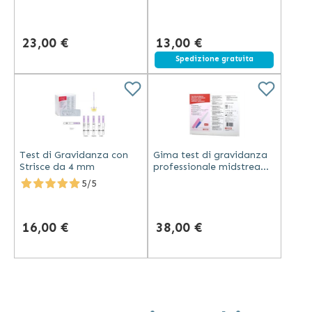
risultato in 5 minuti
sensibilità 20 mIU/ml 1
pezzo
23,00 €
13,00 €
Spedizione gratuita
Test di Gravidanza con
Gima test di gravidanza
Strisce da 4 mm
professionale midstream
sensibilità 20 mlU/ml
5/5
confezione da 25 pezzi
16,00 €
38,00 €