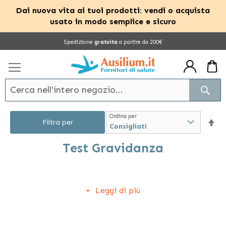
Dai nuova vita ai tuoi prodotti: vendi o acquista
usato in modo semplice e sicuro
Salta
Spedizione
gratuita
a partire da 200€
al
contenuto
Cerc
Ordina per
Im
Filtra per
la
Test Gravidanza
dir
I
test gravidanza
sono dispositivi medici di pratico
dec
Leggi di più
utilizzo per la ricerca qualitativa di gonadotropina
corionicarnumana nelle urine o nel siero umano. Con
questa caratteristica, tale test può essere utile come