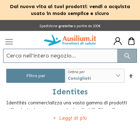
Dai nuova vita ai tuoi prodotti: vendi o acquista
usato in modo semplice e sicuro
Salta
Spedizione
gratuita
a partire da 200€
al
contenuto
Cerc
Ordina per
Im
Filtra per
la
Identites
Identités commercializza una vasta gamma di prodotti
dir
utili, principalmente per anziani e disabili. Gli ausili per
dec
l'autosufficienza sono gli articoli più apprezzati perché
Leggi di più
permettono all'utente di destreggiarsi in autonomia.
Identités offre diversi tavolini ergonomici che possono
essere usati a letto o su poltrona, tanti ausili per il bagno