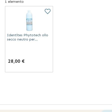
1
elemento
come ad esempio sedie da doccia, braccioli per il water e
molti altri accessori utili per muoversi in totale sicurezza.
Sono disponibili anche articoli come carrozzine,
deambulatori e rollator, rampe di accesso ed dispositivi
per la riabilitazione.
Identites Phytotech olio
secco neutro per
massaggi con lavanda e
mandorla dolce flacone 1
litro
28,00 €