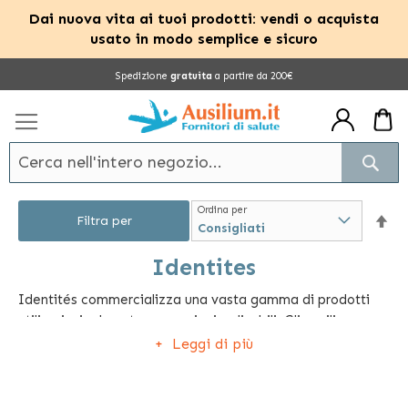
Dai nuova vita ai tuoi prodotti: vendi o acquista
usato in modo semplice e sicuro
Salta
Spedizione
gratuita
a partire da 200€
al
contenuto
Cerc
Ordina per
Im
Filtra per
la
Identites
Identités commercializza una vasta gamma di prodotti
dir
utili, principalmente per anziani e disabili. Gli ausili per
dec
l'autosufficienza sono gli articoli più apprezzati perché
Leggi di più
permettono all'utente di destreggiarsi in autonomia.
Identités offre diversi tavolini ergonomici che possono
essere usati a letto o su poltrona, tanti ausili per il bagno