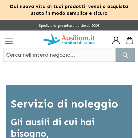
Dai nuova vita ai tuoi prodotti: vendi o acquista
usato in modo semplice e sicuro
Salta
Spedizione
gratuita
a partire da 200€
al
contenuto
Cerc
Servizio di noleggio
Gli ausili di cui hai
bisogno,