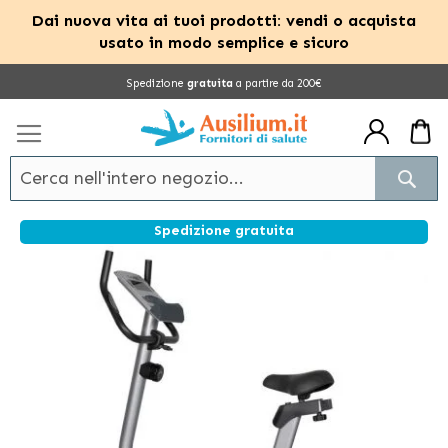
Dai nuova vita ai tuoi prodotti: vendi o acquista
usato in modo semplice e sicuro
Salta
Spedizione
gratuita
a partire da 200€
al
contenuto
Cerc
Spedizione gratuita
Vai
alla
fine
della
galleria
di
immagini