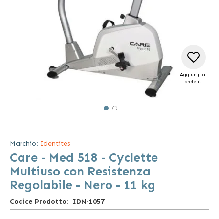
Aggiungi ai
preferiti
Vai
all'inizio
della
Marchio:
Identites
galleria
Care - Med 518 - Cyclette
di
immagini
Multiuso con Resistenza
Regolabile - Nero - 11 kg
Codice Prodotto
IDN-1057