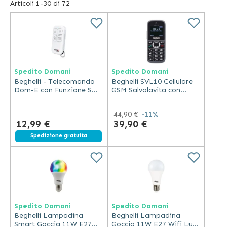
comunicatori portatili e vari ausili tecnologici, sono parte
Articoli
1
-
30
di
72
integrante del nostro catalogo di
ausili Pc e per la
comunicazione
di prima qualità, selezionati per
soddisfare le esigenze di tutte quelle persone che
necessitano di un supporto dedicato per poter realizzare
tutte le operazioni di utilizzo dei sistemi informatici e
Spedito Domani
Spedito Domani
tecnologici in autonomia, e con la massima sicurezza.
Beghelli - Telecomando
Beghelli SVL10 Cellulare
Dom-E con Funzione SOS
GSM Salvalavita con
e Portata 80m
Tasto Soccorso Display
177" Dual Sim Nero
44,90 €
-11%
12,99 €
39,90 €
Spedizione gratuita
Spedito Domani
Spedito Domani
Beghelli Lampadina
Beghelli Lampadina
Smart Goccia 11W E27
Goccia 11W E27 Wifi Luce