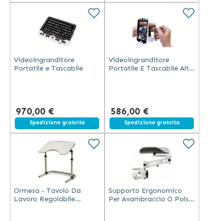
Videoingranditore
Videoingranditore
Portatile e Tascabile
Portatile E Tascabile Alta
Definizione
970,00 €
586,00 €
Spedizione gratuita
Spedizione gratuita
Ormesa - Tavolo Da
Supporto Ergonomico
Lavoro Regolabile
Per Avambraccio O Polso
Multifunzionale - Bianco
Ergorest