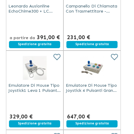
Leonardo Ausionline
Campanello Di Chiamata
EchoChime300 + LC
Con Trasmettitore -
Sistema di Allarme
EchoChime300
Wireless per Anziani
391,00 €
231,00 €
a partire da
Spedizione gratuita
Spedizione gratuita
Emulatore Di Mouse Tipo
Emulatore Di Mouse Tipo
Joystick1 Leva 1 Pulsanti
Joystick 4 Pulsanti Grandi
Grande - Bjoy Stick C Lite
- Bjoy Stick C Bj-857-C
Bj-857-Cl
329,00 €
647,00 €
Spedizione gratuita
Spedizione gratuita