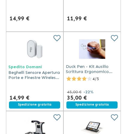
Wi-Fi RGB+W 16 Milioni
Bianca Dinamica Opale
Colori Opal 2700K-6500K
2700K-6500K 1055 Lumen
200°
14,99 €
11,99 €
Duck Pen - Kit Ausilio
Spedito Domani
Scrittura Ergonomico
Beghelli Sensore Apertura
Multisuperficie
Porte e Finestre Wireless
4/5
per Dom-e Bianco
Portata 80m Connessione
45,00 €
-22%
433Mhz
14,99 €
35,00 €
Spedizione gratuita
Spedizione gratuita