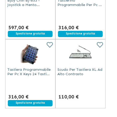
Bjoy Chin BJ-853 -
Tastierino
Joystick a Mento
Programmabile Per Pc 16
Ergonomico e Preciso
Tasti X Keys Stick
597,00 €
316,00 €
Spedizione gratuita
Spedizione gratuita
Tastiera Programmabile
Scudo Per Tastiera XL Ad
Per Pc X Keys 24 Tasti
Alto Contrasto
Usb
316,00 €
110,00 €
Spedizione gratuita