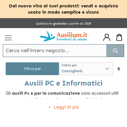
Dai nuova vita ai tuoi prodotti: vendi o acquista
usato in modo semplice e sicuro
Salta
Spedizione
gratuita
a partire da 200€
al
contenuto
Cerc
Ordina per
Im
Filtra per
la
Ausili PC e Informatici
Gli
ausili Pc e per la comunicazione
sono accessori utili
dir
per supportare l’utente nel compimento di tutte le
dec
principali operazioni di utilizzo del personal computer e
Leggi di più
dei sistemi utili per comunicare con le altre persone.
Tastiere, telefoni e cellulari per anziani, mouse, sensori,