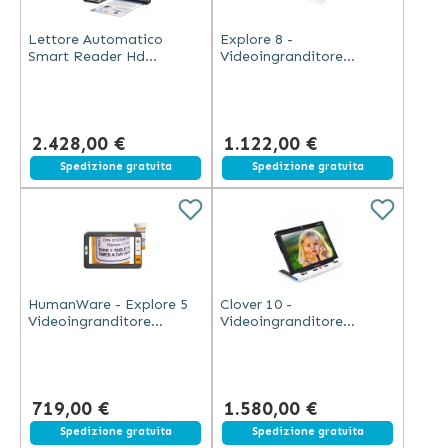
Lettore Automatico
Explore 8 -
Smart Reader Hd
Videoingranditore
Macchina Con Controller
Tascabile 8" HD
Esterno
Touchscreen 21MP
2.428,00 €
1.122,00 €
Spedizione gratuita
Spedizione gratuita
HumanWare - Explore 5
Clover 10 -
Videoingranditore
Videoingranditore
Tascabile 5" LCD HD
Portatile HD con Schermo
Ad Alta Definizione
719,00 €
1.580,00 €
Spedizione gratuita
Spedizione gratuita