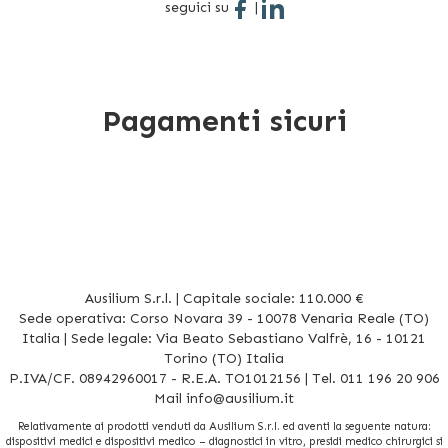
seguici su
|
Pagamenti sicuri
Ausilium S.r.l. | Capitale sociale: 110.000 €
Sede operativa: Corso Novara 39 - 10078 Venaria Reale (TO)
Italia | Sede legale: Via Beato Sebastiano Valfrè, 16 - 10121
Torino (TO) Italia
P.IVA/CF. 08942960017 - R.E.A. TO1012156 | Tel. 011 196 20 906
Mail
info@ausilium.it
Relativamente ai prodotti venduti da Ausilium S.r.l. ed aventi la seguente natura:
dispositivi medici e dispositivi medico – diagnostici in vitro, presidi medico chirurgici si