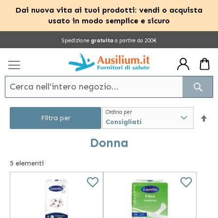
Dai nuova vita ai tuoi prodotti: vendi o acquista
usato in modo semplice e sicuro
Salta
Spedizione
gratuita
a partire da 200€
al
contenuto
Cerc
Ordina per
Im
Filtra per
la
Donna
dir
5
elementi
dec