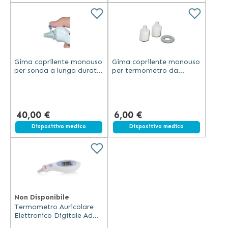
Gima coprilente monouso
Gima coprilente monouso
per sonda a lunga durata
per termometro da
confezione da 200 pezzi
orecchio confezione da
40 pezzi colore bianco
40,00 €
6,00 €
Dispositivo medico
Dispositivo medico
Non Disponibile
Termometro Auricolare
Elettronico Digitale Ad
Infrarossi