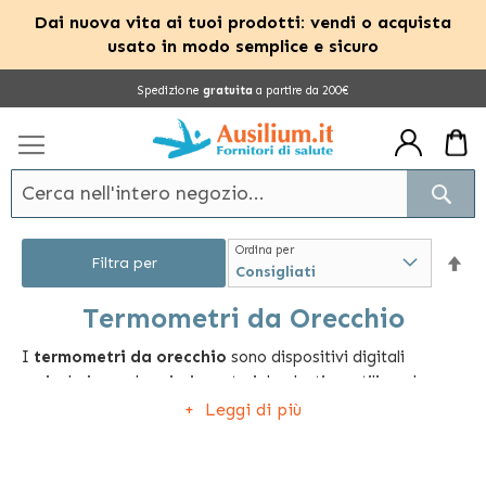
Dai nuova vita ai tuoi prodotti: vendi o acquista
usato in modo semplice e sicuro
Salta
Spedizione
gratuita
a partire da 200€
al
contenuto
Cerc
Ordina per
Im
Filtra per
la
Termometri da Orecchio
I
termometri da orecchio
sono dispositivi digitali
dir
auricolari con chassis, in materiale plastico, utili per la
dec
misurazione della temperatura in ambito domiciliare e
Leggi di più
ospedaliero. Utilizzabili per adulti, bambini e neonati,
sono un accessorio molto efficace e attendibile, con
misurazione rapida e affidabile.