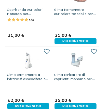
Coprisonda Auricolari
Gima termometro
Monouso per
auricolare tascabile con
Termometro Bosotherm
ampio display LCD e
5/5
Medical
risposta rapida in
plastica bianca
21,00 €
21,00 €
Dispositivo medico
Gima termometro a
Gima caricatore di
infrarossi ospedaliero con
coprilenti monouso per
sonda lunga, allarme
termometro
febbre e memoria 25
professionale a infrarossi
misurazioni
62,00 €
35,00 €
Dispositivo medico
Dispositivo medico