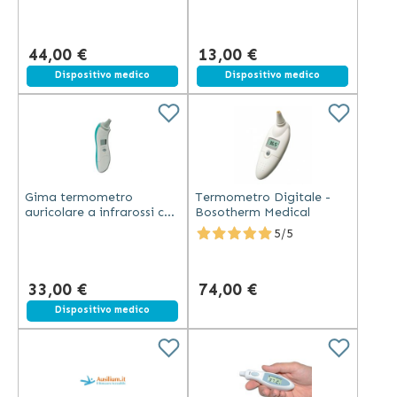
ambiente con display
LED multicolore
44,00 €
13,00 €
Spedizione gratuita
Dispositivo medico
Spedizione gratuita
Dispositivo medico
Gima termometro
Termometro Digitale -
auricolare a infrarossi con
Bosotherm Medical
display LCD, memoria 9
5/5
misurazioni, allarme
febbre
33,00 €
74,00 €
Dispositivo medico