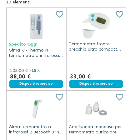
13
elementi
Il display dei
termometri da orecchio
è a cristalli liquidi,
retroilluminato, con indicazione della temperatura
auricolare. Dispongono di allarme per stato febbrile,
temperatura misurata e temperatura ambientale troppo
elevata o troppo bassa. È inoltre possibile richiamare le
Termometro fronte
Spedito Oggi
precedenti misure memorizzate all’interno del dispositivo.
orecchio ultra compatto
Gima Ri-Thermo N
Identites bianco
termometro a infrarossi
per orecchio con
memoria 12 misurazioni e
103,00 €
-15%
40 coprisponde
88,00 €
33,00 €
Dispositivo medico
Dispositivo medico
Gima termometro a
Coprisonda monouso per
infrarossi Bluetooth 3 in 1
termometro auricolare
per fronte, orecchio,