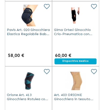
Pavis Art. 020 Ginocchiera
Gima Ortesi Ginocchio
Elastica Regolabile Baby,
Crio-Pneumatica con
Blu, Cotone 100%, Velcro,
Snodi Regolabili e
S 22-32 Cm
Terapia del Freddo in
Gommapiuma e Velcro
58,00 €
60,00 €
Spedizione gratuita
Dispositivo medico
Orione Art. 413
Art. 403 ORIONE
Ginocchiera Rotulea con
Ginocchiera in tessuto
Stabilizzatore Silicone in
elastico
Tessuto Elastico