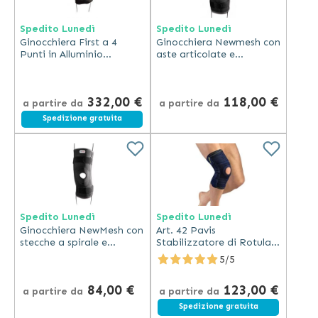
Spedito Lunedì
Spedito Lunedì
Ginocchiera First a 4
Ginocchiera Newmesh con
Punti in Alluminio
aste articolate e
Regolabile Nera
regolazione della flesso
estensione
332,00 €
118,00 €
a partire da
a partire da
Spedizione gratuita
Spedito Lunedì
Spedito Lunedì
Ginocchiera NewMesh con
Art. 42 Pavis
stecche a spirale e
Stabilizzatore di Rotula
stabilizzatore rotuleo -
con Foro Rotuleo
5/5
h.35 cm
84,00 €
123,00 €
a partire da
a partire da
Spedizione gratuita