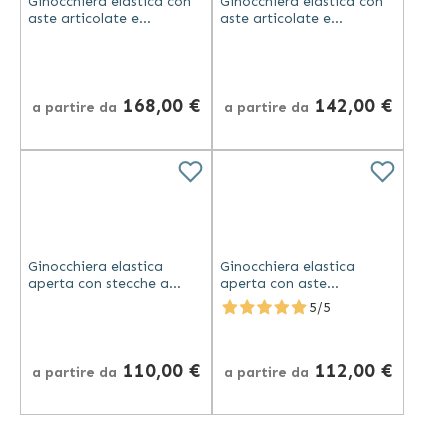
Ginocchiera elastica con
Ginocchiera elastica con
aste articolate e
aste articolate e
regolazione della flesso
regolazione della flesso
estensione lunga
estensione corta
Genutonic
Genutonic
168,00 €
142,00 €
a partire da
a partire da
Ginocchiera elastica
Ginocchiera elastica
aperta con stecche a
aperta con aste
spirale Genutonic
articolate Genutonic
5/5
110,00 €
112,00 €
a partire da
a partire da