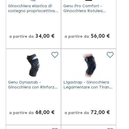
Ginocchiera elastica di
Genu Pro Comfort -
sostegno propriocettiva
Ginocchiera Rotulea
ed elastocompressiva -
Propriocettiva
GenuAction
Rinforzata
34,00 €
56,00 €
a partire da
a partire da
Genu Dynastab -
Ligastrap - Ginocchiera
Ginocchiera con Rinforzi
Legamentare con Tiranti
Laterali Articolati
Funzionali
68,00 €
72,00 €
a partire da
a partire da