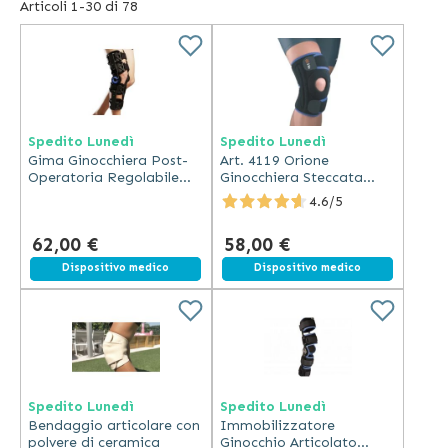
Per poter migliorare la terapia e il trattamento nei
Articoli
1
-
30
di
78
confronti di questa zona del corpo, all’interno del nostro
shop potrai trovare ginocchiere funzionali a più punti,
ginocchiere a stecche, ginocchiere con aste, ginocchiere
elastiche e, ancora, tutori di immobilizzazione per il
ginocchio a cinghie regolabili e numerosi altri ausili che
Spedito Lunedì
Spedito Lunedì
renderanno più sicuro ed efficace ogni tipo di movimento.
Gima Ginocchiera Post-
Art. 4119 Orione
Operatoria Regolabile
Ginocchiera Steccata
con Stecche Laterali
Aperta con Foro Rotuleo
4.6/5
Materiale Traspirante
62,00 €
58,00 €
Spedizione gratuita
Dispositivo medico
Spedizione gratuita
Dispositivo medico
Spedito Lunedì
Spedito Lunedì
Bendaggio articolare con
Immobilizzatore
polvere di ceramica
Ginocchio Articolato