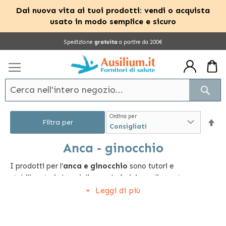
Dai nuova vita ai tuoi prodotti: vendi o acquista
usato in modo semplice e sicuro
Salta
Spedizione
gratuita
a partire da 200€
al
contenuto
Cerc
Ordina per
Im
Filtra per
la
Anca - ginocchio
I prodotti per l’
anca e ginocchio
sono tutori e
dir
stabilizzatori che migliorano la fruizione di questa
dec
importante articolazione, rendendo il suo utilizzo e i suoi
Leggi di più
movimenti più sicuri, sereni e privi di disagi o di potenziali
tensioni.