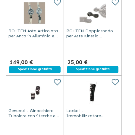
RO+TEN Asta Articolata
RO+TEN Doppiosnodo
per Anca in Alluminio e
per Aste Kinesio
Acciaio per Pazienti
Universale per Ortesi
Sotto 180 m
d'Anca Bacino più Coscia
149,00 €
25,00 €
Spedizione gratuita
Spedizione gratuita
Genupull - Ginocchiera
Lockall -
Tubolare con Stecche e
Immobilizzatore
Stabilizzatore Rotuleo -
Ginocchio Regolabile
Grigio
Nero, Taglia Universale