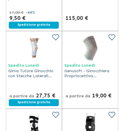
Regolabile Taglia Unica
17,00 €
-44%
9,50 €
115,00 €
Spedizione gratuita
Spedito Lunedì
Spedito Lunedì
Gima Tutore Ginocchio
Genusoft - Ginocchiera
con Stecche Laterali
Propriocettiva
Neoprene Traspirante e
Elastocompressiva Grigia
Regolabile
27,75 €
19,00 €
a partire da
a partire da
Spedizione gratuita