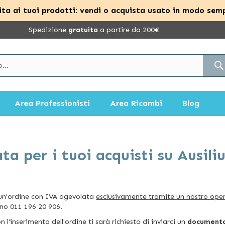
ta ai tuoi prodotti: vendi o acquista usato in modo semp
Spedizione
gratuita
a partire da 200€
Area Professionisti
Area Ricambi
Blog
a per i tuoi acquisti su Ausili
 un'ordine con IVA agevolata
esclusivamente tramite un nostro ope
ono 011 196 20 906.
 l'inserimento dell'ordine ti sarà richiesto di inviarci un
documento 