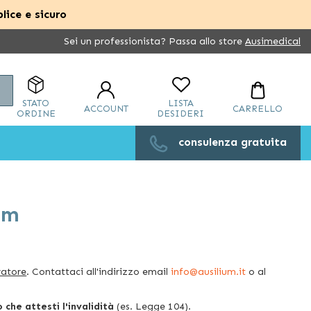
lice e sicuro
Sei un professionista? Passa allo store
Ausimedical
Cerca
STATO
LISTA
ACCOUNT
CARRELLO
ORDINE
DESIDERI
consulenza gratuita
um
ratore
. Contattaci all'indirizzo email
info@ausilium.it
o al
che attesti l'invalidità
(es. Legge 104).