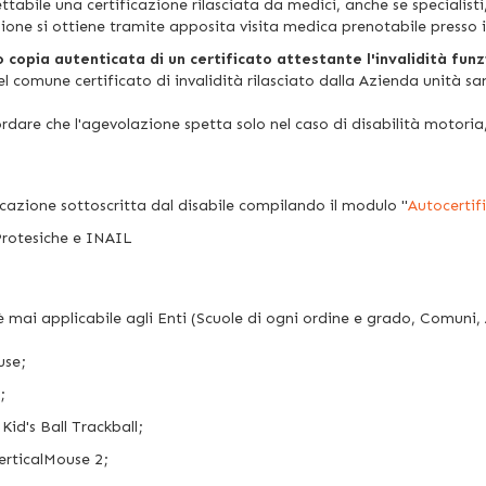
tabile una certificazione rilasciata da medici, anche se specialisti,
zione si ottiene tramite apposita visita medica prenotabile presso i
o copia autenticata di un certificato attestante l'invalidità fu
del comune certificato di invalidità rilasciato dalla Azienda unità
ordare che l'agevolazione spetta solo nel caso di disabilità motoria
icazione sottoscritta dal disabile compilando il modulo "
Autocertif
Protesiche e INAIL
è mai applicabile agli Enti (Scuole di ogni ordine e grado, Comuni,
use;
;
Kid's Ball Trackball;
erticalMouse 2;