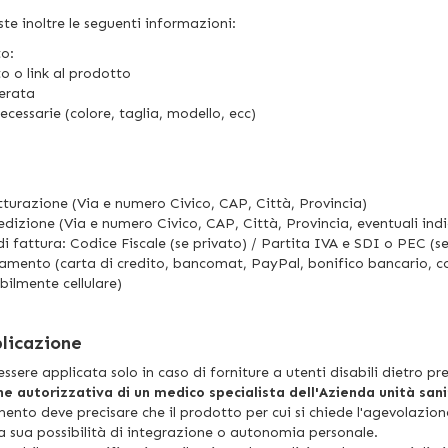
ste inoltre le seguenti informazioni:
to:
o o link al prodotto
derata
necessarie (colore, taglia, modello, ecc)
atturazione (Via e numero Civico, CAP, Città, Provincia)
edizione (Via e numero Civico, CAP, Città, Provincia, eventuali indic
di fattura: Codice Fiscale (se privato) / Partita IVA e SDI o PEC (s
amento (carta di credito, bancomat, PayPal, bonifico bancario, c
bilmente cellulare)
l
plicazione
ssere applicata solo in caso di forniture a utenti disabili dietro pr
ne autorizzativa di un medico specialista dell'Azienda unità sani
ento deve precisare che il prodotto per cui si chiede l'agevolazion
la sua possibilità di integrazione o autonomia personale.