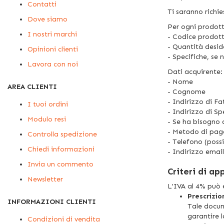
Contatti
Ti saranno richie
Dove siamo
Per ogni prodot
I nostri marchi
- Codice prodott
- Quantità desi
Opinioni clienti
- Specifiche, se 
Lavora con noi
Dati acquirente:
- Nome
AREA CLIENTI
- Cognome
- Indirizzo di F
I tuoi ordini
- Indirizzo di Sp
Modulo resi
- Se ha bisogno 
- Metodo di pag
Controlla spedizione
- Telefono (possi
Chiedi informazioni
- Indirizzo emai
Invia un commento
Criteri di ap
Newsletter
L'IVA al 4% può e
Prescrizio
INFORMAZIONI CLIENTI
Tale docum
garantire 
Condizioni di vendita