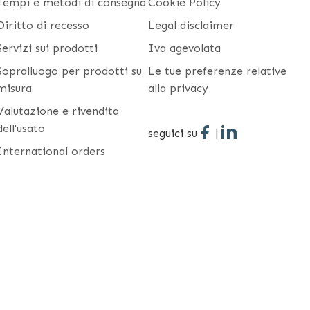
Tempi e metodi di consegna
Cookie Policy
Diritto di recesso
Legal disclaimer
Servizi sui prodotti
Iva agevolata
Sopralluogo per prodotti su
Le tue preferenze relative
misura
alla privacy
Valutazione e rivendita
dell'usato
seguici su
|
International orders