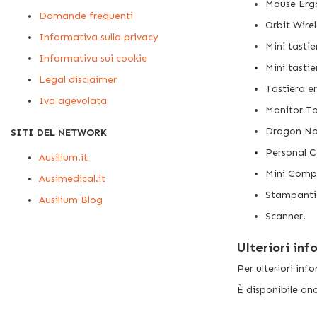
Mouse Erg
Domande frequenti
Orbit Wirel
Informativa sulla privacy
Mini tasti
Informativa sui cookie
Mini tastie
Legal disclaimer
Tastiera 
Iva agevolata
Monitor To
Dragon Nat
SITI DEL NETWORK
Personal 
Ausilium.it
Mini Comp
Ausimedical.it
Stampanti
Ausilium Blog
Scanner.
Ulteriori inf
Per ulteriori inf
È disponibile an