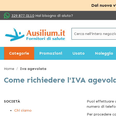
Dai nuova vi
Salta
329 877 0110
Hai bisogno di aiuto?
al
contenuto
Categorie
Promozioni
Usato
Noleggio
Home
Iva agevolata
Come richiedere l'IVA agevolat
SOCIETÀ
Puoi effettuare
numero di telef
Chi siamo
Per procedere con