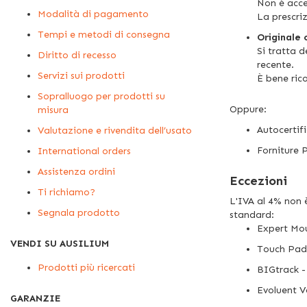
Non è accet
Modalità di pagamento
La prescri
Tempi e metodi di consegna
Originale 
Si tratta 
Diritto di recesso
recente.
Servizi sui prodotti
È bene ric
Sopralluogo per prodotti su
Oppure:
misura
Autocertif
Valutazione e rivendita dell’usato
Forniture 
International orders
Assistenza ordini
Eccezioni
Ti richiamo?
L'IVA al 4% non 
Segnala prodotto
standard:
Expert Mo
VENDI SU AUSILIUM
Touch Pad
Prodotti più ricercati
BIGtrack - 
Evoluent V
GARANZIE