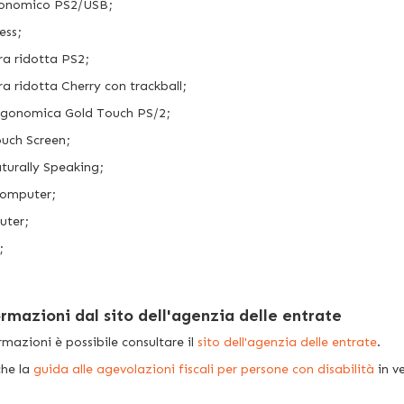
onomico PS2/USB;
ess;
era ridotta PS2;
ra ridotta Cherry con trackball;
ergonomica Gold Touch PS/2;
uch Screen;
urally Speaking;
Computer;
uter;
;
ormazioni dal sito dell'agenzia delle entrate
ormazioni è possibile consultare il
sito dell'agenzia delle entrate
.
che la
guida alle agevolazioni fiscali per persone con disabilità
in v