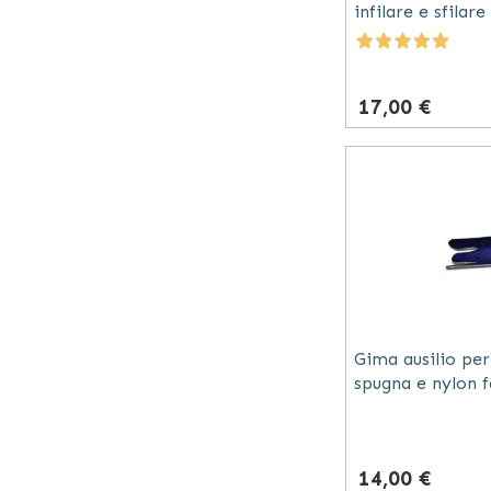
infilare e sfila
in plastica blu
17,00 €
Gima ausilio per 
spugna e nylon f
ridotta forza o
14,00 €