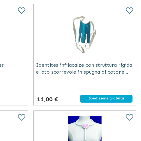
er
Identites infilacalze con struttura rigida
e lato scorrevole in spugna di cotone
antiscivolo blu 23x20 cm
11,00 €
Spedizione gratuita