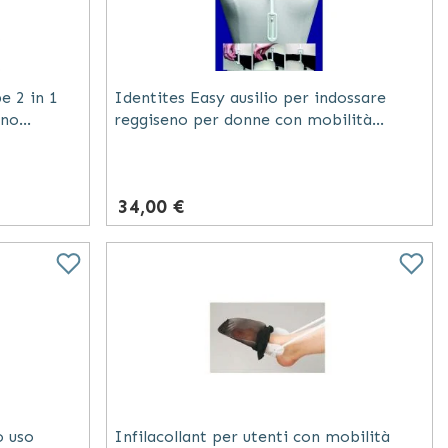
e 2 in 1
Identites Easy ausilio per indossare
gno
reggiseno per donne con mobilità
ridotta bianco plastica
34,00 €
o uso
Infilacollant per utenti con mobilità