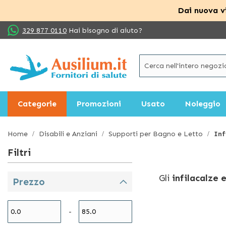
Dai nuova vi
Salta
329 877 0110
Hai bisogno di aiuto?
al
contenuto
Categorie
Promozioni
Usato
Noleggio
Home
Disabili e Anziani
Supporti per Bagno e Letto
Inf
Filtri
Gli
infilacalze 
Prezzo
utilizzati per f
accessori ideali
-
limitazioni dell