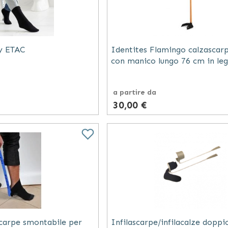
ky ETAC
Identites Flamingo calzascarp
con manico lungo 76 cm in le
massello e nylon nero
a partire da
30,00 €
scarpe smontabile per
Infilascarpe/infilacalze doppi