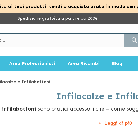
ta ai tuoi prodotti: vendi o acquista usato in modo semp
Spedizione
gratuita
a partire da 200€
Area Professionisti
Area Ricambi
Blog
ilacalze e Infilabottoni
Infilacalze e Infi
e infilabottoni
sono pratici accessori che – come sugg
avorire infilare facilmente il piede nella calza, o chiu
Leggi di più
 per quelle persone che hanno una forza ridotta nelle b
a mobilità degli arti superiori e inferiori, o che – infi