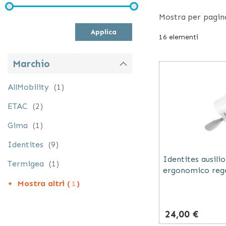
Attraverso un ut
Mostra
per pagin
rendendo più au
Applica
16
elementi
Marchio
elemento
AllMobility
1
elementi
ETAC
2
elemento
Gima
1
elementi
Identites
9
Identites ausili
elemento
Termigea
1
ergonomico rego
Mostra altri (
1
)
24,00 €