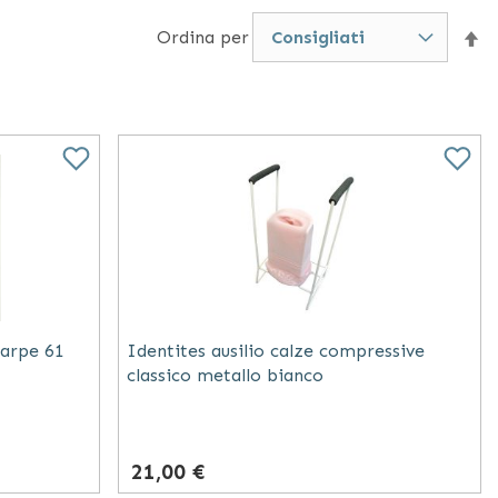
venteranno un pratico ausilio di frequente uso,
Ordina per
Im
tilizzatore.
la
di
de
carpe 61
Identites ausilio calze compressive
classico metallo bianco
21,00 €