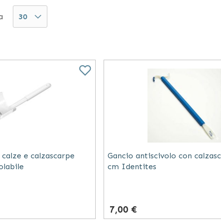
ilizzo pratico e sicuro,
infilacalza e infilabottoni
di
a
tonoma la gestione della quotidianità da parte dell’u
o calze e calzascarpe
Gancio antiscivolo con calzas
labile
cm Identites
7,00 €