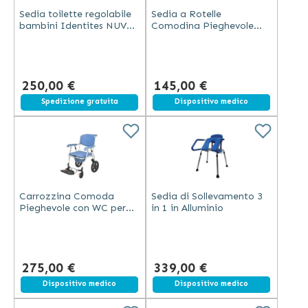
Sedia toilette regolabile
Sedia a Rotelle
bambini Identites NUVO
Comodina Pieghevole
poliuretano acciaio
con WC per Disabili e
Anziani – Ausilio da
Bagno con 4 Ruote
250,00 €
145,00 €
Spedizione gratuita
Spedizione gratuita
Dispositivo medico
Carrozzina Comoda
Sedia di Sollevamento 3
Pieghevole con WC per
in 1 in Alluminio
Anziani e Disabili
275,00 €
339,00 €
Spedizione gratuita
Dispositivo medico
Spedizione gratuita
Dispositivo medico