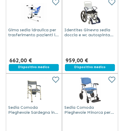
Gima sedia idraulica per
Identites Ginevra sedia
trasferimento pazienti in
doccia e wc autospinta
acciaio con sedute
con ruote 24 pollici
intercambiabili e ruote
braccioli ribaltabili
con freno
materiale sintetico
662,00 €
959,00 €
Spedizione gratuita
Dispositivo medico
Spedizione gratuita
Dispositivo medico
Sedia Comoda
Sedia Comoda
Pieghevole Sardegna in
Pieghevole Minorca per
Alluminio Regolabile
Doccia in Alluminio
Impermeabile
Anodizzato