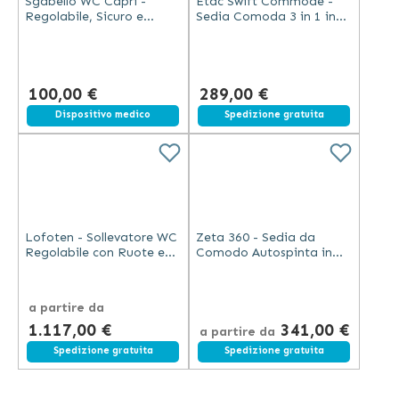
Sgabello WC Capri -
Etac Swift Commode -
Regolabile, Sicuro e
Sedia Comoda 3 in 1 in
Confortevole per Anziani
Alluminio e Poliammide
100,00 €
289,00 €
Dispositivo medico
Spedizione gratuita
Lofoten - Sollevatore WC
Zeta 360 - Sedia da
Regolabile con Ruote e
Comodo Autospinta in
Freno
Alluminio con Ruote
a partire da
1.117,00 €
341,00 €
a partire da
Spedizione gratuita
Spedizione gratuita