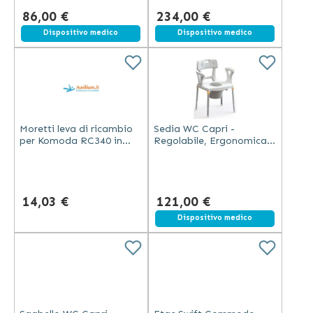
86,00 €
234,00 €
Dispositivo medico
Spedizione gratuita
Dispositivo medico
Moretti leva di ricambio
Sedia WC Capri -
per Komoda RC340 in
Regolabile, Ergonomica,
metallo compatibile con
Vaso Rimovibile
ausilio per disabili
14,03 €
121,00 €
Dispositivo medico