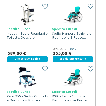
Se hai dei dubbi su quale sia la sedia da comodo più
indicata per il tuo caso? Contatta il nostro servizio clienti
che è sempre pronto ad aiutarti!
Spedito Lunedì
Spedito Lunedì
Moovy - Sedia Regolabile
Sedia Manuale Schienale
Toilette/Doccia e
Reclinabile E Ruote
Trasferimento
Piroettanti 24" KSP
394,00 €
-10%
589,00 €
355,00 €
Spedizione gratuita
Dispositivo medico
Spedizione gratuita
Spedito Lunedì
Spedito Lunedì
Zeta 355 - Sedia Comoda
KSP - Sedia Manuale
e Doccia con Ruote in
Reclinabile con Ruote
Alluminio
Piroettanti 24"