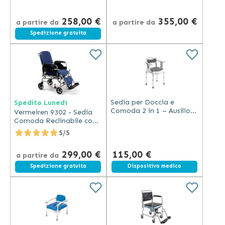
258,00 €
355,00 €
a partire da
a partire da
Spedizione gratuita
Sedia per Doccia e
Spedito Lunedì
Comoda 2 in 1 – Ausilio
Vermeiren 9302 - Sedia
Bagno Regolabile e
Comoda Reclinabile con
Smontabile senza
WC Integrato
5/5
Attrezzi
299,00 €
115,00 €
a partire da
Spedizione gratuita
Dispositivo medico