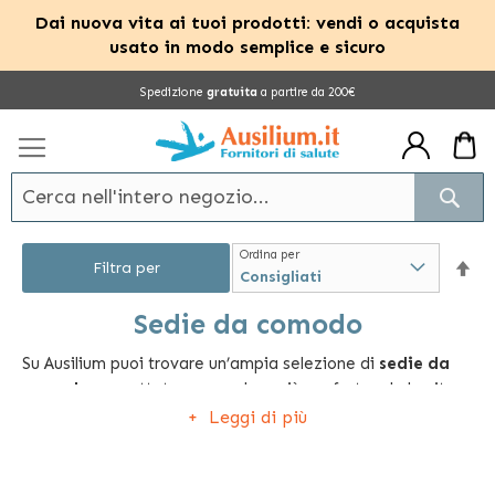
Dai nuova vita ai tuoi prodotti: vendi o acquista
usato in modo semplice e sicuro
Salta
Spedizione
gratuita
a partire da 200€
al
contenuto
Cerc
Ordina per
Im
Filtra per
la
Sedie da comodo
Su Ausilium puoi trovare un’ampia selezione di
sedie da
dir
comodo
progettate per rendere più confortevole la vita
dec
delle persone disabili e degli anziani. Le sedie da comodo
Leggi di più
sono ausili che permettono alle persone con mobilità
ridotta e a chi le assiste di muoversi e espletare le
normali funzioni corporali con più comodità.