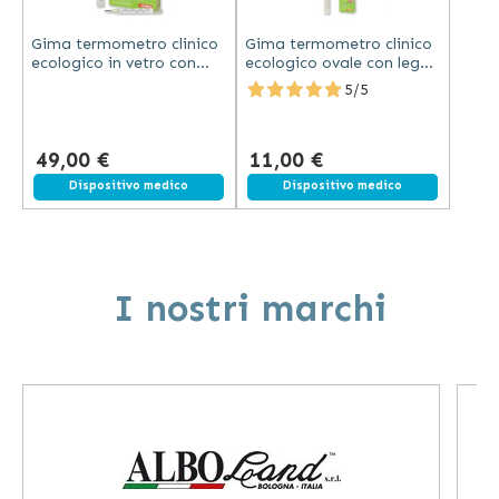
Gima termometro clinico
Gima termometro clinico
ecologico in vetro con
ecologico ovale con lega
lega di gallio senza
di gallio e shaker in vetro
5/5
mercurio confezione da
senza mercurio
12 pezzi
trasparente
49,00 €
11,00 €
Dispositivo medico
Spedizione gratuita
Dispositivo medico
I nostri marchi