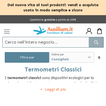
Dai nuova vita ai tuoi prodotti: vendi o acquista
usato in modo semplice e sicuro
Salta
Spedizione
gratuita
a partire da 200€
al
contenuto
Cerc
Ordina per
Im
Filtra per
la
Termometri Classici
I
termometri classici
sono dispositivi ecologici per la
dir
misurazione della temperatura corporea, sicuri e facili da
dec
usare.
Leggi di più
Disponibili in diversi formati e modalità di fruizione,
possono misurare accuratamente e rapidamente la