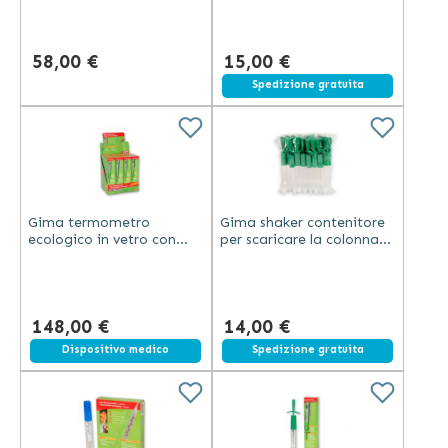
58,00 €
15,00 €
Spedizione gratuita
Gima termometro
Gima shaker contenitore
ecologico in vetro con
per scaricare la colonna
gallio e shaker astuccio
di gallio dopo l'uso verde
rigido confezione da 24
plastica
pezzi
148,00 €
14,00 €
Dispositivo medico
Spedizione gratuita