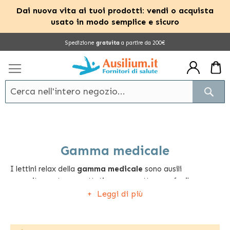
Dai nuova vita ai tuoi prodotti: vendi o acquista
usato in modo semplice e sicuro
Salta
Spedizione
gratuita
a partire da 200€
al
contenuto
Cerc
Gamma medicale
I lettini relax della
gamma medicale
sono ausili
appositamente progettati per permettere un facile e
comodo intervento sull’utilizzatore, da parte di uno
Leggi di più
specialista. Si pensi, per esempio, ai dispositivi che
rendono più agevole e sicuro un massaggio, un
trattamento estetico o una visita medica al paziente di un