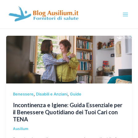
Vai
al
contenuto
M
a
i
n
M
e
n
,
,
Benessere
Disabili e Anziani
Guide
Incontinenza e Igiene: Guida Essenziale per
u
il Benessere Quotidiano dei Tuoi Cari con
TENA
Ausilium