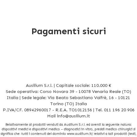
Pagamenti sicuri
Ausilium S.r.l. | Capitale sociale: 110.000 €
Sede operativa: Corso Novara 39 - 10078 Venaria Reale (TO)
Italia | Sede legale: Via Beato Sebastiano Valfrè, 16 - 10121
Torino (TO) Italia
P.IVA/CF. 08942960017 - R.E.A. TO1012156 | Tel. 011 196 20 906
Mail
info@ausilium.it
Relativamente ai prodotti venduti da Ausilium S.r.l. ed aventi la seguente natura:
dispositivi medici e dispositivi medico – diagnostici in vitro, presidi medico chirurgici si
significa che: tutti i contenuti del dominio www.ausilium.it/ relativi a tali prodotti (testi,