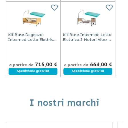
Kit Base Degenza:
Kit Base Intermed: Letto
Intermed Letto Elettrico
Elettrico 3 Motori Altezza
3 Motori Altezza
Variabile Senza Sponde +
Variabile con Doghe in
Materasso Antidecubito
Legno e Sponde +
Ventilato in Poliuretano
Materasso Antidecubito
715,00 €
664,00 €
Ventilato
a partire da
a partire da
Spedizione gratuita
Spedizione gratuita
I nostri marchi