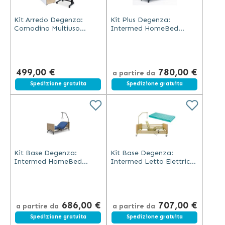
Kit Arredo Degenza:
Kit Plus Degenza:
Comodino Multiuso
Intermed HomeBed
Chevet con Cassetto e
Letto Elettrico 4 Motori
Armadietto + Tavolino
Altezza Variabile +
Serviletto Regolabile a
Sponde Ribaltabili Gun +
Doppio Piano con Ruote
Asta Alzamalati
499,00 €
780,00 €
OMAGGIO
a partire da
Spedizione gratuita
Spedizione gratuita
Kit Base Degenza:
Kit Base Degenza:
Intermed HomeBed
Intermed Letto Elettrico
Letto Elettrico
3 Motori Altezza
Ortopedico 4 Motori
Variabile Doghe Metallo e
Altezza Variabile + Asta
Sponde + Materasso
Alzamalati Nera con
Antidecubito Ventilato
686,00 €
707,00 €
Cinghia Regolabile
a partire da
a partire da
Spedizione gratuita
Spedizione gratuita