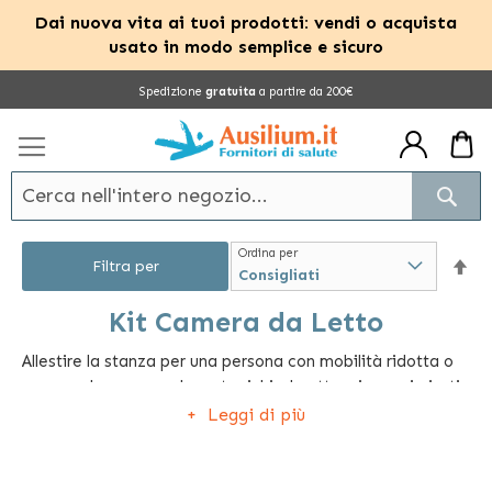
Dai nuova vita ai tuoi prodotti: vendi o acquista
usato in modo semplice e sicuro
Salta
Spedizione
gratuita
a partire da 200€
al
contenuto
Cerc
Ordina per
Im
Filtra per
la
Kit Camera da Letto
Allestire la stanza per una persona con mobilità ridotta o
dir
per una degenza prolungata richiede attenzione e i giusti
dec
strumenti. Su
Ausilium
abbiamo semplificato questa
Leggi di più
scelta creando tre configurazioni pronte all'uso,
progettate per garantire sicurezza al paziente e facilità di
gestione al caregiver: