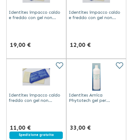
Identites impacco caldo
Identites impacco caldo
e freddo con gel non
e freddo con gel non
tossico e fodera in
tossico e fodera in
microfibra 40x30 cm PVC
microfibra lavabile 30x18
blu
cm
19,00 €
12,00 €
Identites impacco caldo
Identites Arnica
freddo con gel non
Phytotech gel per
tossico e fodera
massaggi con oli
microfibra 23x13 cm PVC
essenziali e estratti
blu
vegetali 500 ml
11,00 €
33,00 €
Spedizione gratuita