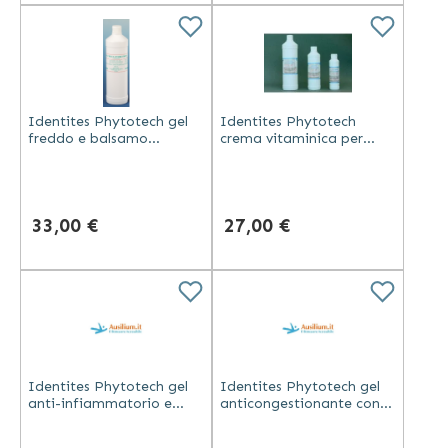
Identites Phytotech gel
Identites Phytotech
freddo e balsamo
crema vitaminica per
rilassante per
massaggi ipoallergenica
microtraumi articolari e
con vitamine E e B5 e olio
muscolari 500 ml
di mandorle
33,00 €
27,00 €
Identites Phytotech gel
Identites Phytotech gel
anti-infiammatorio e
anticongestionante con
anestetico con
estratti vegetali flacone
harpagophytum 1 litro
da 500 ml per gambe