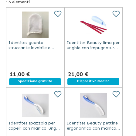
16
elementi
come ad esempio sedie da doccia, braccioli per il water e
molti altri accessori utili per muoversi in totale sicurezza.
Sono disponibili anche articoli come carrozzine,
deambulatori e rollator, rampe di accesso ed dispositivi
per la riabilitazione.
Identites guanto
Identites Beauty lima per
struccante lavabile e
unghie con impugnatura
riutilizzabile in microfibra
ergonomica antiscivolo
ipoallergenica rifinito con
11 cm con ricambi inclusi
seta bianco
11,00 €
21,00 €
Spedizione gratuita
Dispositivo medico
Identites spazzola per
Identites Beauty pettine
capelli con manico lungo
ergonomico con manico
ergonomico antiscivolo
lungo 37 cm e denti curvi