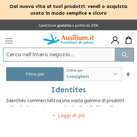
Dai nuova vita ai tuoi prodotti: vendi o acquista
usato in modo semplice e sicuro
Salta
Spedizione
gratuita
a partire da 200€
al
contenuto
Cerc
Ordina per
Im
Filtra per
la
Identites
Identités commercializza una vasta gamma di prodotti
dir
utili, principalmente per anziani e disabili. Gli ausili per
dec
l'autosufficienza sono gli articoli più apprezzati perché
Leggi di più
permettono all'utente di destreggiarsi in autonomia.
Identités offre diversi tavolini ergonomici che possono
essere usati a letto o su poltrona, tanti ausili per il bagno