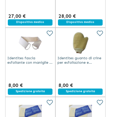
blu e bianco 37 cm
leggero blu e bianco
ultraleggera
27,00 €
28,00 €
Dispositivo medico
Dispositivo medico
Identites fascia
Identites guanto di crine
esfoliante con maniglie in
per esfoliazione e
tessuto per doccia e
rimozione cellule morte
bagno bianca in cotone
beige cotone e crine
70x8 cm
24x17 cm
8,00 €
8,00 €
Spedizione gratuita
Spedizione gratuita