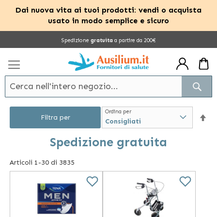
Dai nuova vita ai tuoi prodotti: vendi o acquista
usato in modo semplice e sicuro
Salta
Spedizione
gratuita
a partire da 200€
al
contenuto
Cerc
Ordina per
Im
Filtra per
la
Spedizione gratuita
dir
Articoli
1
-
30
di
3835
dec