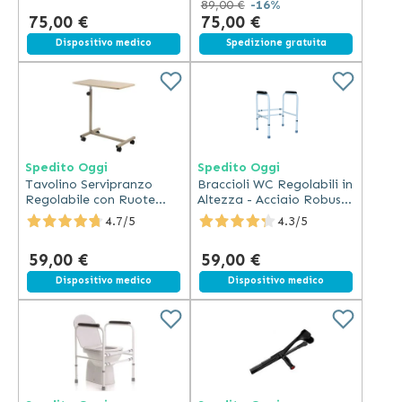
89,00 €
-16%
75,00 €
75,00 €
Spedizione gratuita
Dispositivo medico
Spedizione gratuita
Spedito Oggi
Spedito Oggi
Tavolino Servipranzo
Braccioli WC Regolabili in
Regolabile con Ruote
Altezza - Acciaio Robusto
Piroettanti
- 70-82 cm
4.7/5
4.3/5
59,00 €
59,00 €
Spedizione gratuita
Dispositivo medico
Spedizione gratuita
Dispositivo medico