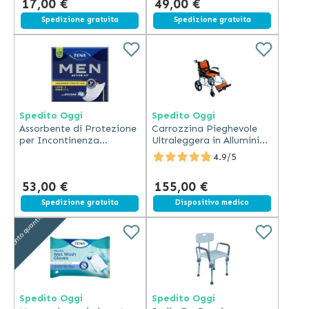
17,00 €
49,00 €
Spedizione gratuita
Spedizione gratuita
Spedito Oggi
Spedito Oggi
Assorbente di Protezione
Carrozzina Pieghevole
per Incontinenza
Ultraleggera in Alluminio
Maschile Tena Men -
con Freni e Cintura
4.9/5
Livello 2 - Cartone da 6
confezioni
53,00 €
155,00 €
Spedizione gratuita
Spedizione gratuita
Dispositivo medico
Sconto quantità
Spedito Oggi
Spedito Oggi