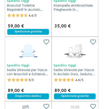
Spedito Oggi
Spedito Oggi
Braccioli Toilette
Stampella Antibrachiale
Regolabili in Acciaio
Pieghevole in
Verniciato con
Duralluminio Anodizzato
4.6/5
Imbottitura
59,00 €
35,00 €
Spedizione gratuita
Spedito Oggi
Spedito Oggi
Sedia Girevole per Vasca
Sedia Girevole per Vasca
con Braccioli e Schienale
in Acciaio Inox, Seduta
Antiscivolo
40x38 cm
5/5
4.6/5
89,00 €
89,00 €
Spedizione gratuita
Dispositivo medico
Spedizione gratuita