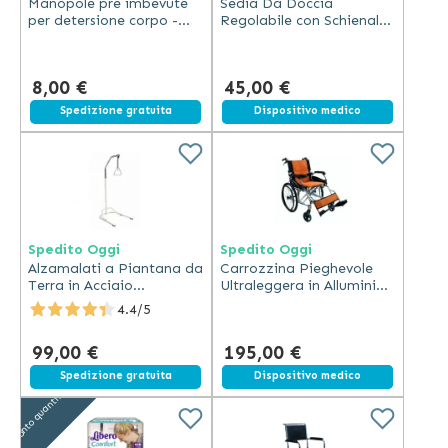
Manopole pre imbevute
Sedia Da Doccia
per detersione corpo -
Regolabile con Schienale
TENA Wet Wash Glove
e Braccioli in Alluminio
8,00 €
45,00 €
Spedizione gratuita
Spedizione gratuita
Dispositivo medico
Spedito Oggi
Spedito Oggi
Alzamalati a Piantana da
Carrozzina Pieghevole
Terra in Acciaio
Ultraleggera in Alluminio
Verniciato
ad Autospinta
4.4/5
99,00 €
195,00 €
Spedizione gratuita
Spedizione gratuita
Dispositivo medico
Sconto quantità