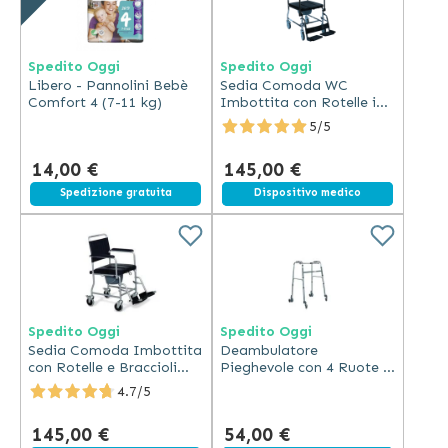
Spedito Oggi
Spedito Oggi
Libero - Pannolini Bebè
Sedia Comoda WC
Comfort 4 (7-11 kg)
Imbottita con Rotelle in
Acciaio e Freni
5/5
14,00 €
145,00 €
Spedizione gratuita
Spedizione gratuita
Dispositivo medico
Spedito Oggi
Spedito Oggi
Sedia Comoda Imbottita
Deambulatore
con Rotelle e Braccioli
Pieghevole con 4 Ruote in
Ribaltabili
Alluminio - Ruote
4.7/5
Posteriori Gemellate e
Anteriori Piroettanti
145,00 €
54,00 €