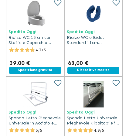
Spedito Oggi
Spedito Oggi
Rialzo WC 15 cm con
Rialzo WC e Bidet
Staffe e Coperchio
Standard 11cm
Ergonomico
Idrorepellente Lavabile
4.7/5
39,00 €
63,00 €
Spedizione gratuita
Spedizione gratuita
Dispositivo medico
Spedito Oggi
Spedito Oggi
Sponda Letto Pieghevole
Sponda Letto Universale
Universale in Acciaio e
Pieghevole Ribaltabile in
Polietilene
Acciaio 90 cm
5/5
4.9/5