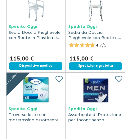
Spedito Oggi
Spedito Oggi
Sedia Doccia Pieghevole
Sedia da Doccia
con Ruote in Plastica e
Pieghevole con Ruote e
Acciaio
Freni in Acciaio Bianco
4.7/5
115,00 €
115,00 €
Spedizione gratuita
Dispositivo medico
Spedizione gratuita
Sconto quantità
Spedito Oggi
Spedito Oggi
Traversa letto con
Assorbente di Protezione
materassino assorbente e
per Incontinenza
rivestimento
Maschile Tena Men -
impermeabile Tena Bed
Livello 1 - Cartone da 6
Secure Zone
confezioni