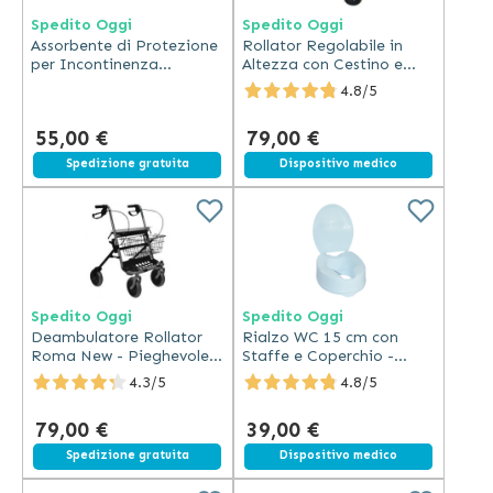
Spedito Oggi
Spedito Oggi
Assorbente di Protezione
Rollator Regolabile in
per Incontinenza
Altezza con Cestino e
Maschile Tena Men -
Vassoio in Acciaio
4.8/5
Livello 3 - Cartone da 6
confezioni
55,00 €
79,00 €
Spedizione gratuita
Spedizione gratuita
Dispositivo medico
Spedito Oggi
Spedito Oggi
Deambulatore Rollator
Rialzo WC 15 cm con
Roma New - Pieghevole
Staffe e Coperchio -
con Freni e Accessori
Ergonomico e Sicuro
4.3/5
4.8/5
79,00 €
39,00 €
Spedizione gratuita
Spedizione gratuita
Dispositivo medico