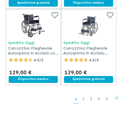
Spedizione gratuita
Spedizione gratuita
Dispositivo medico
Spedito Oggi
Spedito Oggi
Carrozzina Pieghevole
Carrozzina Pieghevole
Autospinta in Acciaio con
Autospinta in Acciaio
Braccioli Imbottiti
Cromato con Gomme
4.5/5
4.6/5
Piene
129,00 €
129,00 €
Spedizione gratuita
Dispositivo medico
Spedizione gratuita
Pagina
Pagi
Succ
Pagina
Pagina
Pagina
Pagina
2
3
4
5
Attualmente
1
stai
leggendo
la