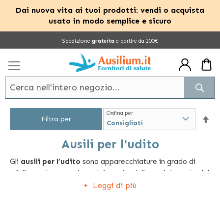
Dai nuova vita ai tuoi prodotti: vendi o acquista
usato in modo semplice e sicuro
Salta
Spedizione
gratuita
a partire da 200€
al
contenuto
Cerc
Ordina per
Im
Filtra per
la
Ausili per l'udito
Gli
ausili per l’udito
sono apparecchiature in grado di
dir
migliorare la percezione dei suoni e delle voci da parte del
dec
soggetto che ha difficoltà uditive, avendo la relativa
Leggi di più
capacità uditiva temporaneamente o definitivamente
compromessa.