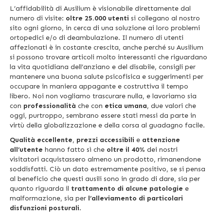
L’affidabilità di Ausilium è visionabile direttamente dal
numero di visite:
oltre 25.000 utenti
si collegano al nostro
sito ogni giorno, in cerca di una soluzione ai loro problemi
ortopedici e/o di deambulazione. Il numero di utenti
affezionati è in costante crescita, anche perché su Ausilium
si possono trovare articoli molto interessanti che riguardano
la vita quotidiana dell’anziano e del disabile, consigli per
mantenere una buona salute psicofisica e suggerimenti per
occupare in maniera appagante e costruttiva il tempo
libero. Noi non vogliamo trascurare nulla, e lavoriamo sia
con
professionalità
che con
etica umana
, due valori che
oggi, purtroppo, sembrano essere stati messi da parte in
virtù della globalizzazione e della corsa al guadagno facile.
Qualità eccellente
,
prezzi accessibili
e
attenzione
all’utente
hanno fatto sì che
oltre il 40%
dei nostri
visitatori acquistassero almeno un prodotto, rimanendone
soddisfatti. Ciò un dato estremamente positivo, se si pensa
al beneficio che questi ausili sono in grado di dare, sia per
quanto riguarda il
trattamento
di alcune patologie
e
malformazione, sia per
l’alleviamento di particolari
disfunzioni posturali
.