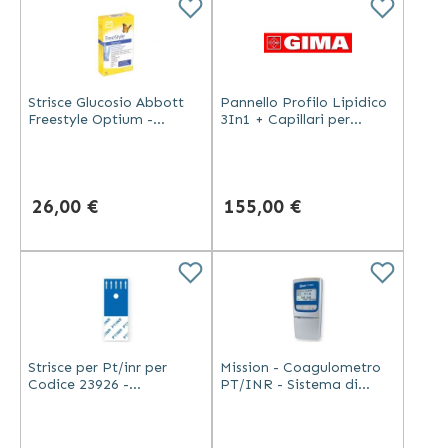
Strisce Glucosio Abbott
Pannello Profilo Lipidico
Freestyle Optium -
3In1 + Capillari per
Confezione da 25 Pezzi
Codice 23932 -
Confezione da 25 Pezzi
26,00 €
155,00 €
Strisce per Pt/inr per
Mission - Coagulometro
Codice 23926 -
PT/INR - Sistema di
Confezione da 48 Pezzi
Controllo Portatile