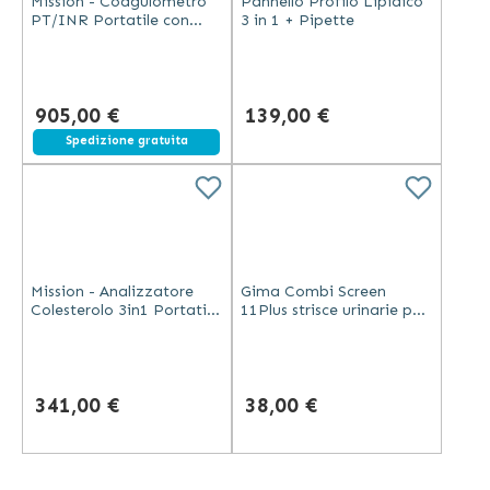
Mission - Coagulometro
Pannello Profilo Lipidico
PT/INR Portatile con
3 in 1 + Pipette
Strisce Singole
905,00 €
139,00 €
Spedizione gratuita
Mission - Analizzatore
Gima Combi Screen
Colesterolo 3in1 Portatile
11Plus strisce urinarie per
con LCD
11 parametri con
protezione acido
ascorbico 100 pezzi
341,00 €
38,00 €