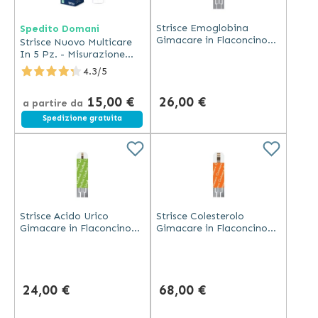
Strisce Emoglobina
Spedito Domani
Gimacare in Flaconcino
Strisce Nuovo Multicare
(25pz) per Misuratore
In 5 Pz. - Misurazione
Codice 24128
Glucosio, Colesterolo,
4.3/5
Trigliceridi
15,00 €
26,00 €
a partire da
Spedizione gratuita
Strisce Acido Urico
Strisce Colesterolo
Gimacare in Flaconcino
Gimacare in Flaconcino
(25pz) per Misuratore
(25pz) per Misuratore
Codice 24128
Codice 24128
24,00 €
68,00 €