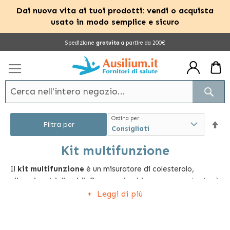
Dai nuova vita ai tuoi prodotti: vendi o acquista
usato in modo semplice e sicuro
Salta
Spedizione
gratuita
a partire da 200€
al
contenuto
Cerc
Ordina per
Im
Filtra per
la
Kit multifunzione
Il
kit multifunzione
è un misuratore di colesterolo,
dir
glicemia e trigliceridi. Con un unico biosensore, pertanto, è
dec
possibile effettuare un controllo autonomo ed efficace di
Leggi di più
alcuni indicatori di rischio molto importanti, fruibili in
qualsiasi momento seguendo le indicazioni contenute
nella confezione in vendita.