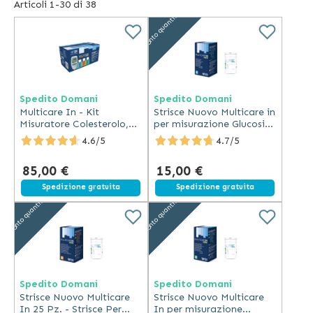
Articoli
1
-
30
di
38
Sconto quantità
I risultati del
kit multifunzione
sono molto precisi anche
con un campione di sangue piuttosto piccolo: per ottenerli
è infatti sufficiente 1 picolitro di sangue. Le strisce a
biosensore ad alta tecnologia consentiranno di generare
una reazione chimica in grado di fornire risultati precisi in
Spedito Domani
Spedito Domani
appena 5 secondi. Nel nostro catalogo sono altresì a
Multicare In - Kit
Strisce Nuovo Multicare in
disposizione le strisce per l’autolettura e le lancette
Misuratore Colesterolo,
per misurazione Glucosio
pungidito.
Glicemia, Trigliceridi
25 Pz.
4.6/5
4.7/5
85,00 €
15,00 €
Spedizione gratuita
Spedizione gratuita
Sconto quantità
Sconto quantità
Spedito Domani
Spedito Domani
Strisce Nuovo Multicare
Strisce Nuovo Multicare
In 25 Pz. - Strisce Per
In per misurazione