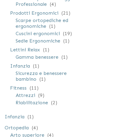
elementi
Professionale
4
elementi
Prodotti Ergonomici
21
Scarpe ortopediche ed
elemento
ergonomiche
1
elementi
Cuscini ergonomici
19
elemento
Sedie Ergonomiche
1
elemento
Lettini Relax
1
elemento
Gamma benessere
1
elemento
Infanzia
1
Sicurezza e benessere
elemento
bambino
1
elementi
Fitness
11
elementi
Attrezzi
9
elementi
Riabilitazione
2
elemento
Infanzia
1
elementi
Ortopedia
4
elementi
Arto superiore
4