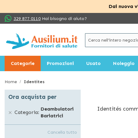
Dai nuova vi
Salta
329 877 0110
Hai bisogno di aiuto?
al
contenuto
Categorie
Promozioni
Usato
Noleggio
Home
Identites
Ora acquista per
Identités commer
Deambulatori
Categoria
Bariatrici
l'autosufficienz
offre diversi ta
esempio sedie da
Cancella tutto