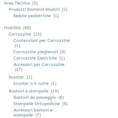
elementi
Area Tecnica
3
elementi
Prodotti Bambini disabili
3
elemento
Sedute pediatriche
1
elementi
Mobilità
90
elementi
Carrozzine
23
Contenzioni per Carrozzine
elemento
1
elementi
Carrozzine pieghevoli
5
elemento
Carrozzine Elettriche
1
Accessori per Carrozzine
elementi
17
elemento
Scooter
1
elemento
Scooter a 4 ruote
1
elementi
Bastoni e stampelle
19
elementi
Bastoni da passeggio
6
elementi
Stampelle Ortopediche
5
Accessori bastoni e
elementi
stampelle
7