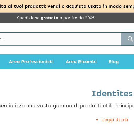
ta ai tuoi prodotti: vendi o acquista usato in modo semp
Spedizione
gratuita
a partire da 200€
Area Professionisti
Area Ricambi
Blog
Identites
cializza una vasta gamma di prodotti utili, principalm
a sono gli articoli più apprezzati perché permettono a
Leggi di più
volini ergonomici che possono essere usati a letto o s
 doccia, braccioli per il water e molti altri accessori