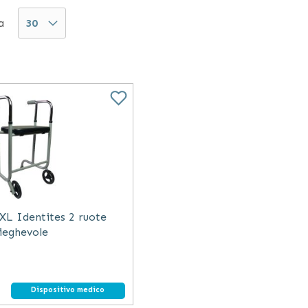
e articoli come carrozzine, deambulatori e rollator, ra
a
L Identites 2 ruote
ieghevole
Dispositivo medico