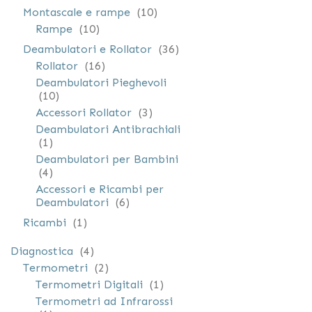
elementi
Montascale e rampe
10
elementi
Rampe
10
elementi
Deambulatori e Rollator
36
elementi
Rollator
16
Deambulatori Pieghevoli
elementi
10
elementi
Accessori Rollator
3
Deambulatori Antibrachiali
elemento
1
Deambulatori per Bambini
elementi
4
Accessori e Ricambi per
elementi
Deambulatori
6
elemento
Ricambi
1
elementi
Diagnostica
4
elementi
Termometri
2
elemento
Termometri Digitali
1
Termometri ad Infrarossi