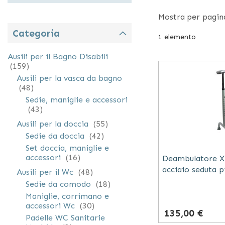
disponibili anch
Mostra
per pagin
Categoria
1
elemento
Ausili per il Bagno Disabili
elementi
159
Ausili per la vasca da bagno
elementi
48
Sedie, maniglie e accessori
elementi
43
elementi
Ausili per la doccia
55
elementi
Sedie da doccia
42
Set doccia, maniglie e
elementi
accessori
16
Deambulatore XX
acciaio seduta p
elementi
Ausili per il Wc
48
elementi
Sedie da comodo
18
Maniglie, corrimano e
elementi
accessori Wc
30
135,00 €
Padelle WC Sanitarie