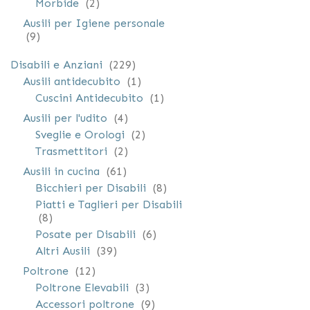
elementi
Morbide
2
Ausili per Igiene personale
elementi
9
elementi
Disabili e Anziani
229
elemento
Ausili antidecubito
1
elemento
Cuscini Antidecubito
1
elementi
Ausili per l'udito
4
elementi
Sveglie e Orologi
2
elementi
Trasmettitori
2
elementi
Ausili in cucina
61
elementi
Bicchieri per Disabili
8
Piatti e Taglieri per Disabili
elementi
8
elementi
Posate per Disabili
6
elementi
Altri Ausili
39
elementi
Poltrone
12
elementi
Poltrone Elevabili
3
elementi
Accessori poltrone
9