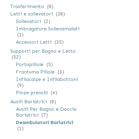
elementi
Trasferimento
8
elementi
Letti e sollevatori
38
elementi
Sollevatori
2
Imbragature Sollevamalati
elemento
1
elementi
Accessori Letti
35
Supporti per Bagno e Letto
elementi
52
elementi
Portapillole
5
elementi
Frantuma Pillole
3
Infilacalze e Infilabottoni
elementi
9
elementi
Pinze prensili
4
elementi
Ausili Bariatrici
8
Ausili Per Bagno e Doccia
elementi
Bariatrici
7
Deambulatori Bariatrici
elemento
1