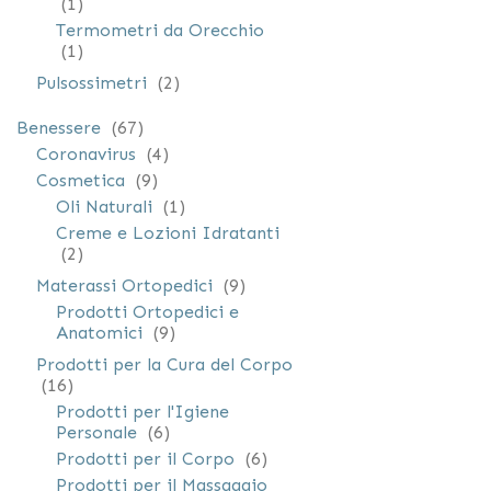
elemento
1
Termometri da Orecchio
elemento
1
elementi
Pulsossimetri
2
elementi
Benessere
67
elementi
Coronavirus
4
elementi
Cosmetica
9
elemento
Oli Naturali
1
Creme e Lozioni Idratanti
elementi
2
elementi
Materassi Ortopedici
9
Prodotti Ortopedici e
elementi
Anatomici
9
Prodotti per la Cura del Corpo
elementi
16
Prodotti per l'Igiene
elementi
Personale
6
elementi
Prodotti per il Corpo
6
Prodotti per il Massaggio