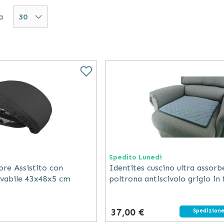
spazio all’interno degli
accessori per poltrone
anche 
a
cini sollevatori per alzata e seduta assistita e ogni al
ilizzo di tale complemento.
Spedito Lunedì
ore Assistito con
Identites cuscino ultra assor
vabile 43x48x5 cm
poltrona antiscivolo grigio in 
tessile 45x45 cm lavabile
37,00 €
Spedizione