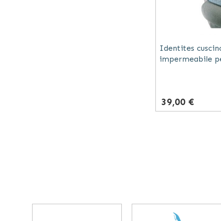
Identites cusci
impermeabile pe
antiscivolo grig
39,00 €