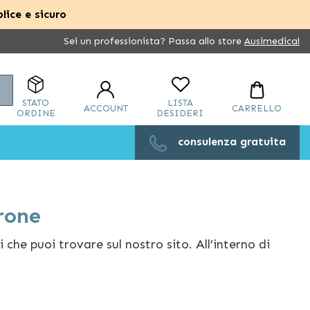
lice e sicuro
Sei un professionista? Passa allo store
Ausimedical
Cerca
STATO
LISTA
ACCOUNT
CARRELLO
ORDINE
DESIDERI
consulenza gratuita
rone
 che puoi trovare sul nostro sito. All’interno di
la tua poltrona preferita, acquistando cuscini per
, protezioni integrale per la poltrona, sostegni per
 tanto altro ancora.