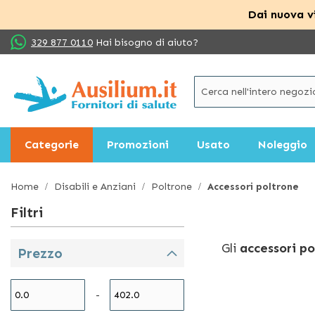
Dai nuova vi
Salta
329 877 0110
Hai bisogno di aiuto?
al
contenuto
Categorie
Promozioni
Usato
Noleggio
Home
Disabili e Anziani
Poltrone
Accessori poltrone
Filtri
Gli
accessori p
Prezzo
questo ricco ca
la cervicale a U
-
alzarsi, teli im