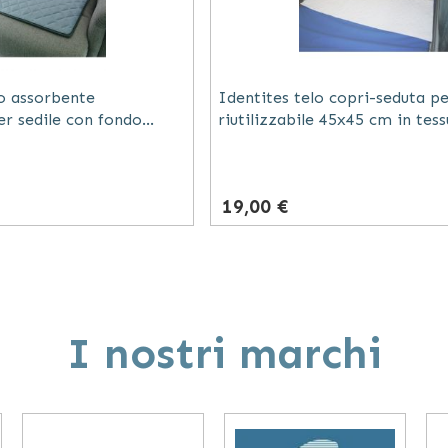
no assorbente
Identites telo copri-seduta p
r sedile con fondo
riutilizzabile 45x45 cm in tes
io 45x45 cm lavabile
strati lavabile bianco
19,00 €
I nostri marchi