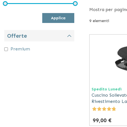
Trovano infatti 
Mostra
per pagin
bracciali, i cus
Applica
comfort nell’ut
9
elementi
Offerte
Premium
Spedito Lunedì
Cuscino Sollevat
Rivestimento La
99,00 €