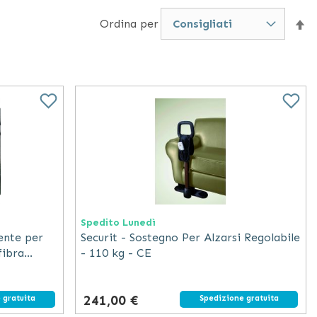
le fasce ferma pulsantiera, le cuffie protettive per i
Ordina per
Im
tri prodotto che potrebbe migliorare la sicurezza e il
la
di
de
Spedito Lunedì
bente per
Securit - Sostegno Per Alzarsi Regolabile
fibra
- 110 kg - CE
241,00 €
 gratuita
Spedizione gratuita