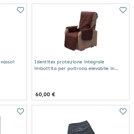
 vassoi
Identites protezione integrale
imbottita per poltrona elevabile in
microfibra cioccolato impermeabile
165x150 cm
60,00 €