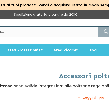
ta ai tuoi prodotti: vendi o acquista usato in modo semp
Spedizione
gratuita
a partire da 200€
Area Professionisti
Area Ricambi
Blog
Accessori polt
oltrone
sono valide integrazioni alle poltrone regolabili
talogo potrai pertanto scegliere come personalizzare 
Leggi di più
 regolabili in altezza, cuscini assorbenti per la seduta
permeabili riutilizzabili, cuscini per supporti lombari e