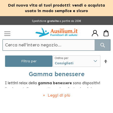
Dai nuova vita ai tuoi prodotti: vendi o acquista
usato in modo semplice e sicuro
Salta
Spedizione
gratuita
a partire da 200€
al
contenuto
Cerc
Ordina per
Im
Filtra per
la
Gamma benessere
I lettini relax della
gamma benessere
sono dispositivi
dir
fondamentali per permettere al paziente che si deve
dec
sottoporre a una seduta di massaggi rilassanti o
Leggi di più
fisioterapia, di poter trovare la migliore posizione da
mantenere durante l’intera durata dell’intervento.