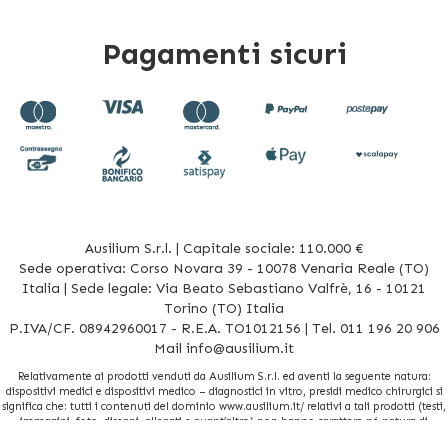
Pagamenti sicuri
Ausilium S.r.l. | Capitale sociale: 110.000 €
Sede operativa: Corso Novara 39 - 10078 Venaria Reale (TO)
Italia | Sede legale: Via Beato Sebastiano Valfrè, 16 - 10121
Torino (TO) Italia
P.IVA/CF. 08942960017 - R.E.A. TO1012156 | Tel. 011 196 20 906
Mail
info@ausilium.it
Relativamente ai prodotti venduti da Ausilium S.r.l. ed aventi la seguente natura:
dispositivi medici e dispositivi medico – diagnostici in vitro, presidi medico chirurgici si
significa che: tutti i contenuti del dominio www.ausilium.it/ relativi a tali prodotti (testi,
immagini, foto, disegni, allegati e quant’altro) non hanno carattere né natura di
pubblicità. Tutti i contenuti devono intendersi e sono di natura esclusivamente