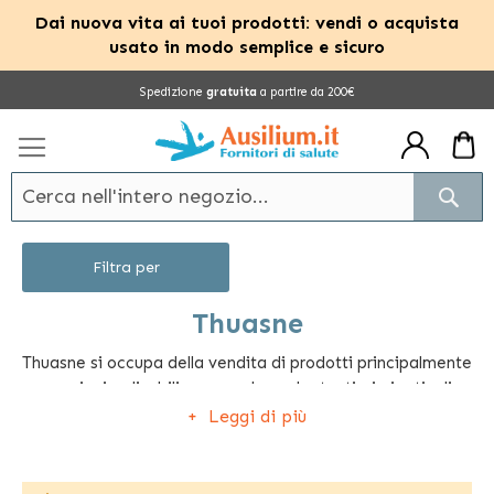
Dai nuova vita ai tuoi prodotti: vendi o acquista
usato in modo semplice e sicuro
Salta
Spedizione
gratuita
a partire da 200€
al
contenuto
Cerc
Filtra per
Thuasne
Thuasne si occupa della vendita di prodotti principalmente
per anziani e disabili, ma vende anche tantissimi articoli
ortopedici adatti a persone di tutte le età. Thuasne offre
Leggi di più
diversi modelli di ortesi per sostenere e ridurre il carico su
varie parti delicate del corpo come gomito, ginocchia e
polso, diminuendo il dolore. Possiamo trovare anche