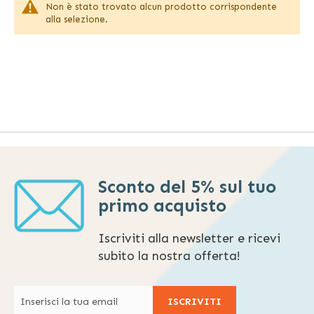
Non è stato trovato alcun prodotto corrispondente
prodotti per persone che hanno una mobilità ridotta, come
alla selezione.
sedie a rotelle, rollator e deambulatori, e molti ausili per
avere una maggiore autosufficienza a casa, come ad
esempio poltrone e letti elettrici, sedie da doccia e rialzi
per i water.
Sconto del 5% sul tuo
primo acquisto
Iscriviti alla newsletter e ricevi
subito la nostra offerta!
ISCRIVITI