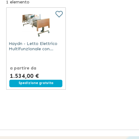
1
elemento
prodotti per persone che hanno una mobilità ridotta, come
sedie a rotelle, rollator e deambulatori, e molti ausili per
avere una maggiore autosufficienza a casa, come ad
esempio poltrone e letti elettrici, sedie da doccia e rialzi
per i water.
Haydn - Letto Elettrico
Multifunzionale con
Sponde in Legno
a partire da
1.534,00 €
Spedizione gratuita