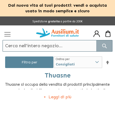
Dai nuova vita ai tuoi prodotti: vendi o acquista
usato in modo semplice e sicuro
Salta
Spedizione
gratuita
a partire da 200€
al
contenuto
Cerc
Ordina per
Im
Filtra per
la
Thuasne
Thuasne si occupa della vendita di prodotti principalmente
dir
per anziani e disabili, ma vende anche tantissimi articoli
dec
ortopedici adatti a persone di tutte le età. Thuasne offre
Leggi di più
diversi modelli di ortesi per sostenere e ridurre il carico su
varie parti delicate del corpo come gomito, ginocchia e
polso, diminuendo il dolore. Possiamo trovare anche