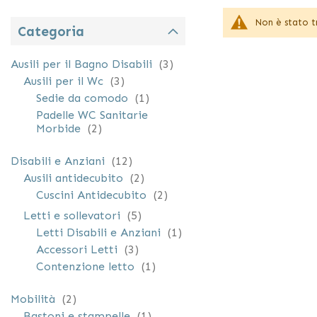
maggiore autosuf
Non è stato t
Categoria
elementi
Ausili per il Bagno Disabili
3
elementi
Ausili per il Wc
3
elemento
Sedie da comodo
1
Padelle WC Sanitarie
elementi
Morbide
2
elementi
Disabili e Anziani
12
elementi
Ausili antidecubito
2
elementi
Cuscini Antidecubito
2
elementi
Letti e sollevatori
5
elemento
Letti Disabili e Anziani
1
elementi
Accessori Letti
3
elemento
Contenzione letto
1
elementi
Mobilità
2
elemento
Bastoni e stampelle
1