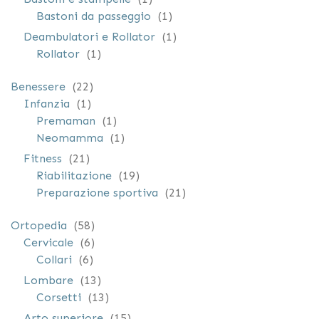
elemento
Bastoni da passeggio
1
elemento
Deambulatori e Rollator
1
elemento
Rollator
1
elementi
Benessere
22
elemento
Infanzia
1
elemento
Premaman
1
elemento
Neomamma
1
elementi
Fitness
21
elementi
Riabilitazione
19
elementi
Preparazione sportiva
21
elementi
Ortopedia
58
elementi
Cervicale
6
elementi
Collari
6
elementi
Lombare
13
elementi
Corsetti
13
elementi
Arto superiore
15