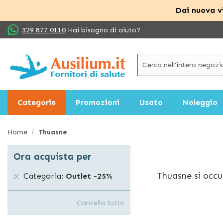
Dai nuova vi
Salta
329 877 0110
Hai bisogno di aiuto?
al
contenuto
Categorie
Promozioni
Usato
Noleggio
Home
Thuasne
Ora acquista per
Thuasne si occu
Categoria
Outlet -25%
ortopedici adatt
varie parti del
Cancella tutto
per persone che