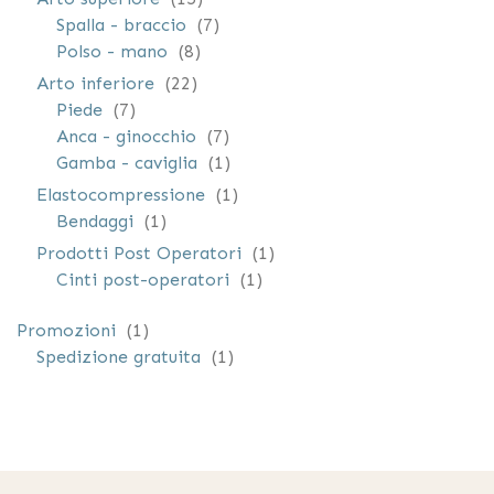
elementi
Spalla - braccio
7
elementi
Polso - mano
8
elementi
Arto inferiore
22
elementi
Piede
7
elementi
Anca - ginocchio
7
elemento
Gamba - caviglia
1
elemento
Elastocompressione
1
elemento
Bendaggi
1
elemento
Prodotti Post Operatori
1
elemento
Cinti post-operatori
1
elemento
Promozioni
1
elemento
Spedizione gratuita
1