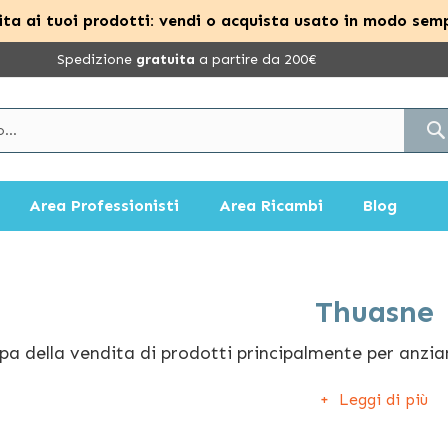
ta ai tuoi prodotti: vendi o acquista usato in modo semp
Spedizione
gratuita
a partire da 200€
Area Professionisti
Area Ricambi
Blog
Thuasne
pa della vendita di prodotti principalmente per anzian
i a persone di tutte le età. Thuasne offre diversi model
Leggi di più
icate del corpo come gomito, ginocchia e polso, dimin
 hanno una mobilità ridotta, come sedie a rotelle, rol