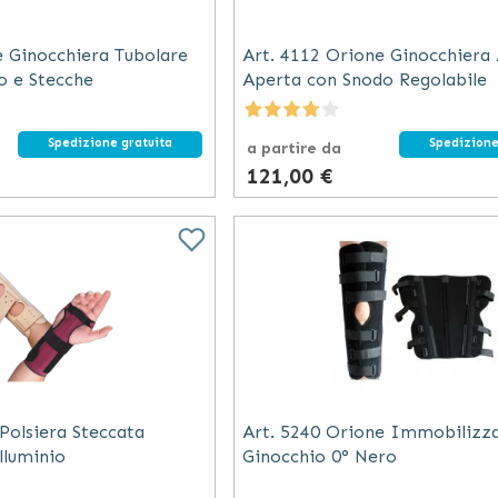
e Ginocchiera Tubolare
Art. 4112 Orione Ginocchiera
o e Stecche
Aperta con Snodo Regolabile
Spedizione gratuita
Spedizione
a partire da
121,00 €
Polsiera Steccata
Art. 5240 Orione Immobilizz
lluminio
Ginocchio 0° Nero