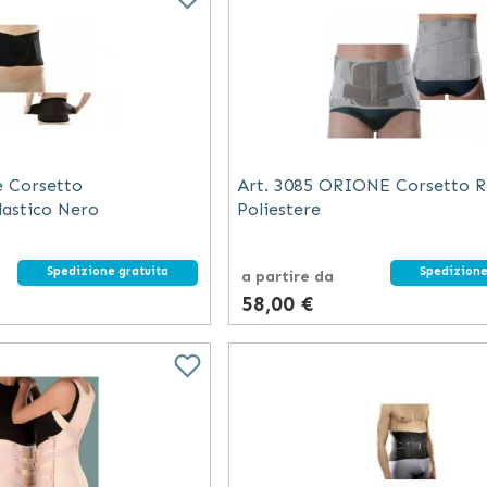
e Corsetto
Art. 3085 ORIONE Corsetto R
astico Nero
Poliestere
Spedizione gratuita
Spedizione
a partire da
58,00 €