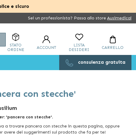
lice e sicuro
Sei un professionista? Passa allo store
Ausimedical
Cerca
STATO
LISTA
ACCOUNT
CARRELLO
ORDINE
DESIDERI
consulenza gratuita
ancera con stecche'
usilium
per: 'pancera con stecche'
.
 Prova a trovare pancera con stecche in questa pagina, oppure
 per avere dei suggerimenti sul prodotto che fa per te!