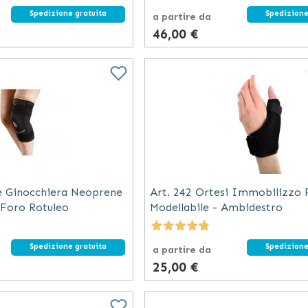
Spedizione gratuita
Spedizione
a partire da
46,00 €
e Ginocchiera Neoprene
Art. 242 Ortesi Immobilizzo P
 Foro Rotuleo
Modellabile - Ambidestro
Spedizione gratuita
Spedizione
a partire da
25,00 €