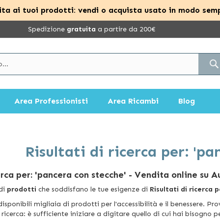
ta ai tuoi prodotti: vendi o acquista usato in modo semp
Spedizione
gratuita
a partire da 200€
Area Professionisti
Area Ricambi
Blog
Risultati di ricerca per: 'p
erca per: 'pancera con stecche'
- Vendita online su A
 di
prodotti
che soddisfano le tue esigenze di
Risultati di ricerca 
disponibili migliaia di prodotti per l'accessibilità e il benessere.
i ricerca: è sufficiente iniziare a digitare quello di cui hai bisogno