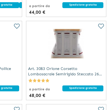
 gratuita
Dispositivo medico
Spedizione gratuita
a partire da
44,00 €
ollice
Art. 3083 Orione Corsetto
Lombosacrale Semirigido Steccato 26
cm
 gratuita
Spedizione gratuita
a partire da
48,00 €