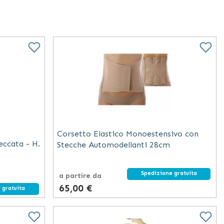
Corsetto Elastico Monoestensivo con
eccata - H.
Stecche Automodellanti 28cm
Spedizione gratuita
a partire da
65,00 €
 gratuita