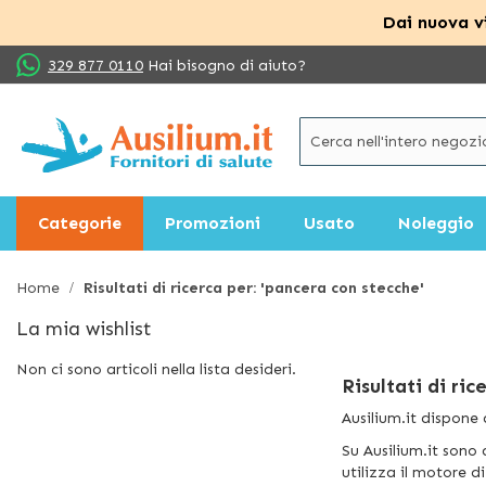
Dai nuova vi
Salta
329 877 0110
Hai bisogno di aiuto?
al
contenuto
Categorie
Promozioni
Usato
Noleggio
Home
Risultati di ricerca per: 'pancera con stecche'
La mia wishlist
Non ci sono articoli nella lista desideri.
Risultati di ric
Ausilium.it dispone
Su Ausilium.it sono 
utilizza il motore d