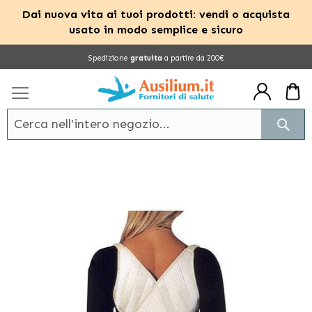
Dai nuova vita ai tuoi prodotti: vendi o acquista
usato in modo semplice e sicuro
Salta
Spedizione
gratuita
a partire da 200€
al
contenuto
Cerc
Vai
alla
fine
della
galleria
di
immagini