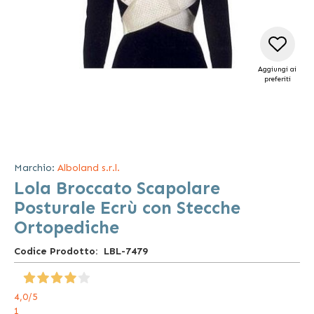
Aggiungi ai
preferiti
Vai
all'inizio
della
Marchio:
Alboland s.r.l.
galleria
Lola Broccato Scapolare
di
immagini
Posturale Ecrù con Stecche
Ortopediche
Codice Prodotto
LBL-7479
4,0
/5
1