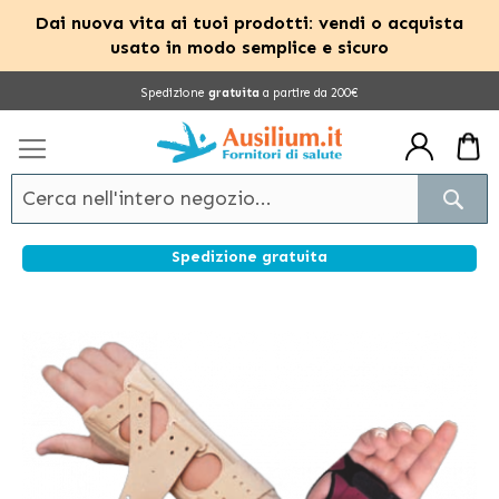
Dai nuova vita ai tuoi prodotti: vendi o acquista
usato in modo semplice e sicuro
Salta
Spedizione
gratuita
a partire da 200€
al
contenuto
Cerc
Spedizione gratuita
Vai
alla
fine
della
galleria
di
immagini