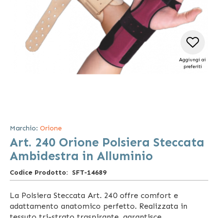
Aggiungi ai
preferiti
Vai
all'inizio
della
Marchio:
Orione
galleria
Art. 240 Orione Polsiera Steccata
di
immagini
Ambidestra in Alluminio
Codice Prodotto
SFT-14689
La Polsiera Steccata Art. 240 offre comfort e
adattamento anatomico perfetto. Realizzata in
tessuto tri-strato traspirante, garantisce