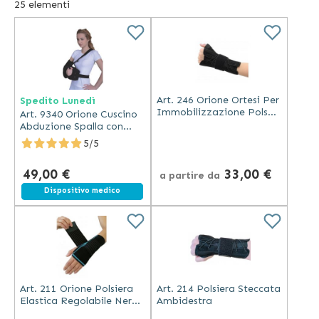
25
elementi
Art. 246 Orione Ortesi Per
Spedito Lunedì
Immobilizzazione Polso
Art. 9340 Orione Cuscino
e Pollice
Abduzione Spalla con
Cintura Regolabile
5/5
49,00 €
33,00 €
a partire da
Spedizione gratuita
Dispositivo medico
Art. 211 Orione Polsiera
Art. 214 Polsiera Steccata
Elastica Regolabile Nero
Ambidestra
Ambidestro