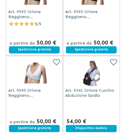
Art. 9595 Orione
Art. 9595 Orione
Reggiseno
Reggiseno
Raddrizzaspalle Nero
Raddrizzaspalle Nero
5/5
Coppa C
Coppa B
50,00 €
50,00 €
a partire da
a partire da
Spedizione gratuita
Spedizione gratuita
Art. 9595 Orione
Art. 9341 Orione Cuscino
Reggiseno
Abduzione Spalla
Raddrizzaspalle Bianco
Coppa C
50,00 €
54,00 €
a partire da
Spedizione gratuita
Spedizione gratuita
Dispositivo medico