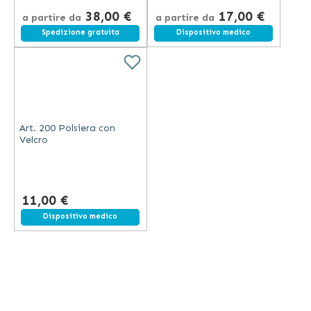
38,00 €
17,00 €
a partire da
a partire da
Spedizione gratuita
Spedizione gratuita
Dispositivo medico
Art. 200 Polsiera con
Velcro
11,00 €
Spedizione gratuita
Dispositivo medico