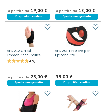
19,00 €
13,00 €
a partire da
a partire da
Spedizione gratuita
Dispositivo medico
Spedizione gratuita
Art. 242 Ortesi
Art. 251 Pressore per
Immobilizzo Pollice
Epicondilite
Modellabile - Ambidestro
4.9/5
25,00 €
35,00 €
a partire da
Spedizione gratuita
Spedizione gratuita
Dispositivo medico