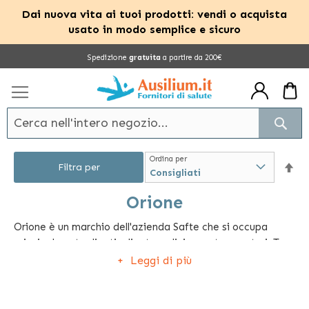
Dai nuova vita ai tuoi prodotti: vendi o acquista
usato in modo semplice e sicuro
Salta
Spedizione
gratuita
a partire da 200€
al
contenuto
Cerc
Ordina per
Im
Filtra per
la
Orione
Orione è un marchio dell'azienda Safte che si occupa
dir
principalmente di articoli ortopedici e post-operatori. Tra
dec
gli articoli più richiesti: fasce per stomizzati, slip post-
Leggi di più
operatori per la contenzione dell'ernia inguinale, corsetti,
calze medicali elastocompressive, cavigliere, collari ed
ortesi di vario genere.