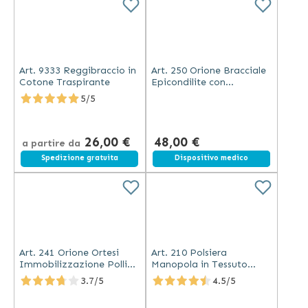
Art. 9333 Reggibraccio in
Art. 250 Orione Bracciale
Cotone Traspirante
Epicondilite con
Cuscinetto Silicone
5/5
26,00 €
48,00 €
a partire da
Spedizione gratuita
Spedizione gratuita
Dispositivo medico
Art. 241 Orione Ortesi
Art. 210 Polsiera
Immobilizzazione Pollice
Manopola in Tessuto
Termoforabile
Elastico Differenziato
3.7/5
4.5/5