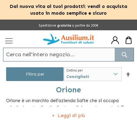
Dai nuova vita ai tuoi prodotti: vendi o acquista
usato in modo semplice e sicuro
Salta
Spedizione
gratuita
a partire da 200€
al
contenuto
Cerc
Ordina per
Im
Filtra per
la
Orione
Orione è un marchio dell'azienda Safte che si occupa
dir
principalmente di articoli ortopedici e post-operatori. Tra
dec
gli articoli più richiesti: fasce per stomizzati, slip post-
Leggi di più
operatori per la contenzione dell'ernia inguinale, corsetti,
calze medicali elastocompressive, cavigliere, collari ed
ortesi di vario genere.