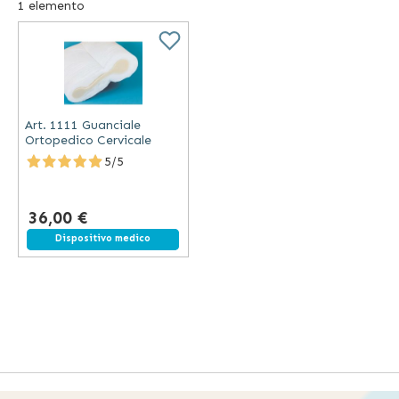
1
elemento
Art. 1111 Guanciale
Ortopedico Cervicale
5/5
36,00 €
Spedizione gratuita
Dispositivo medico