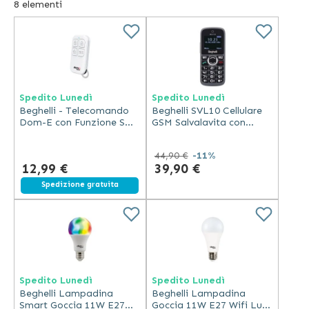
8
elementi
Spedito Lunedì
Spedito Lunedì
Beghelli - Telecomando
Beghelli SVL10 Cellulare
Dom-E con Funzione SOS
GSM Salvalavita con
e Portata 80m
Tasto Soccorso Display
177" Dual Sim Nero
44,90 €
-11%
12,99 €
39,90 €
Spedizione gratuita
Spedito Lunedì
Spedito Lunedì
Beghelli Lampadina
Beghelli Lampadina
Smart Goccia 11W E27
Goccia 11W E27 Wifi Luce