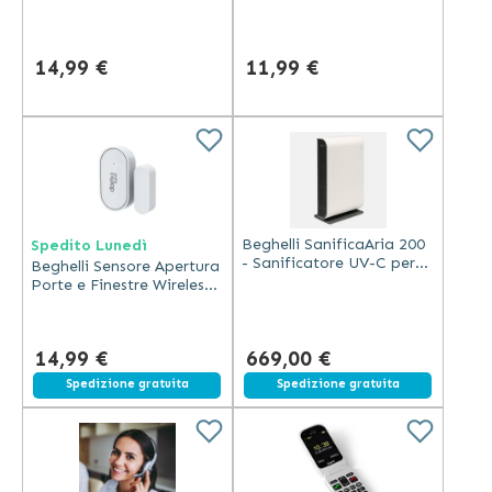
Wi-Fi RGB+W 16 Milioni
Bianca Dinamica Opale
Colori Opal 2700K-6500K
2700K-6500K 1055 Lumen
200°
14,99 €
11,99 €
Beghelli SanificaAria 200
Spedito Lunedì
- Sanificatore UV-C per
Beghelli Sensore Apertura
Ambienti 200mq
Porte e Finestre Wireless
per Dom-e Bianco
Portata 80m Connessione
433Mhz
14,99 €
669,00 €
Spedizione gratuita
Spedizione gratuita