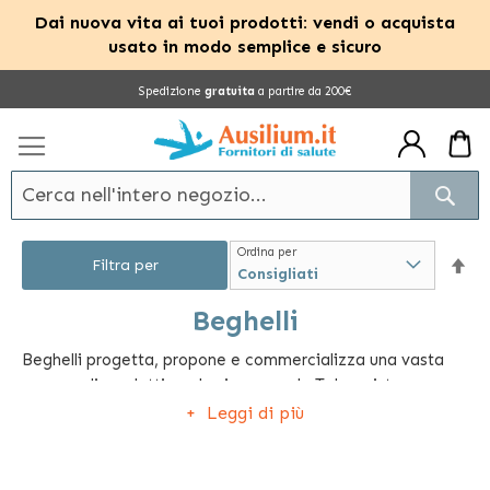
Dai nuova vita ai tuoi prodotti: vendi o acquista
usato in modo semplice e sicuro
Salta
Spedizione
gratuita
a partire da 200€
al
contenuto
Cerc
Ordina per
Im
Filtra per
la
Beghelli
Beghelli progetta, propone e commercializza una vasta
dir
gamma di prodotti per la sicurezza, la Teleassistenza
dec
l'illuminazione d'emergenza e la sanificazione degli
Leggi di più
ambienti. I prodotti più venduti sono Telesalvalavita
Beghelli, SanificaAria, Telecomando Beghelli, e tutti i
sistemi di sicurezza e illuminazione di emergenza.