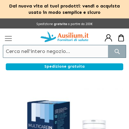
Dai nuova vita ai tuoi prodotti: vendi o acquista
usato in modo semplice e sicuro
Salta
Spedizione
gratuita
a partire da 200€
al
contenuto
Cerc
Spedizione gratuita
Vai
alla
fine
della
galleria
di
immagini