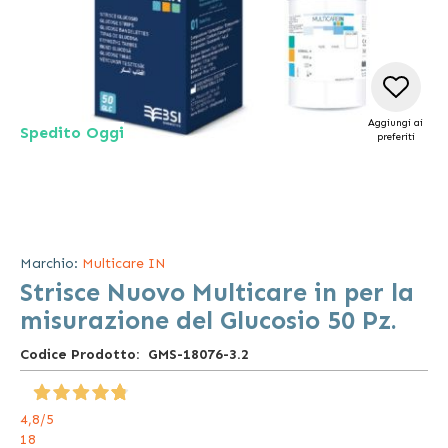
Aggiungi ai
Spedito Oggi
preferiti
Vai
all'inizio
della
Marchio:
Multicare IN
galleria
Strisce Nuovo Multicare in per la
di
immagini
misurazione del Glucosio 50 Pz.
Codice Prodotto
GMS-18076-3.2
4,8
/5
18