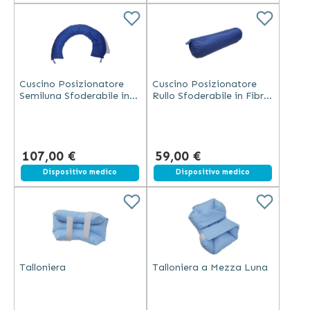
Cuscino Posizionatore
Cuscino Posizionatore
Semiluna Sfoderabile in
Rullo Sfoderabile in Fibra
Fibra Cava Siliconata
Cava Siliconata Misura
Misura 180x30 cm
60x18 cm
107,00 €
59,00 €
Dispositivo medico
Dispositivo medico
Talloniera
Talloniera a Mezza Luna