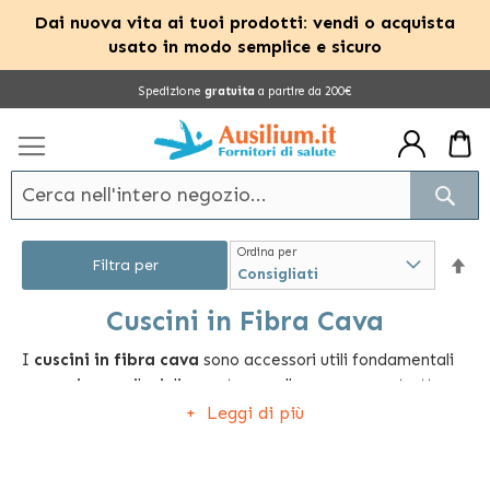
Dai nuova vita ai tuoi prodotti: vendi o acquista
usato in modo semplice e sicuro
Salta
Spedizione
gratuita
a partire da 200€
al
contenuto
Cerc
Ordina per
Im
Filtra per
la
Cuscini in Fibra Cava
I
cuscini in fibra cava
sono accessori utili fondamentali
dir
per assicurare il miglior sostegno alle persone costrette
dec
per tanto tempo nella stessa posizione, a causa di
Leggi di più
disabilità o di recuperi post operatori.
Grazie alla loro particolare resilienza, ovvero alla