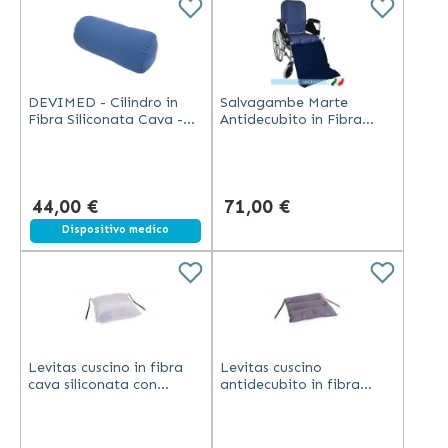
DEVIMED - Cilindro in
Salvagambe Marte
Fibra Siliconata Cava -
Antidecubito in Fibra
Fodera Cotone
Cava e Poliuretano 60x45
cm
44,00 €
71,00 €
Dispositivo medico
Levitas cuscino in fibra
Levitas cuscino
cava siliconata con
antidecubito in fibra
fodero 3D traspirante e
cava siliconata con
rivestimento in poliestere
fodero in cotone e
bianco
rivestimento in poliestere