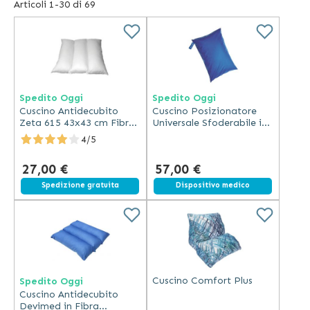
possibilità di ritornare in breve tempo alla loro forma
Articoli
1
-
30
di
69
originaria anche in caso di forte sollecitazione e
pressione, i
cuscini in fibra cava
sono un valido e
duraturo supporto per le esigenze quotidiane
antidecubito.
I
cuscini in fibra cava
isolano dal caldo e dal freddo
Spedito Oggi
Spedito Oggi
grazie all’elevata coibentazione termica.
Cuscino Antidecubito
Cuscino Posizionatore
Zeta 615 43x43 cm Fibra
Universale Sfoderabile in
Cava Siliconata
Fibra Cava Siliconata
4/5
Misura 60x40cm
27,00 €
57,00 €
Spedizione gratuita
Dispositivo medico
Cuscino Comfort Plus
Spedito Oggi
Cuscino Antidecubito
Devimed in Fibra