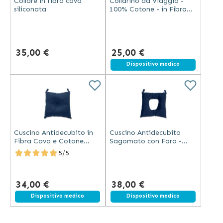
Collare in fibra cava
Collarino da Viaggio -
siliconata
100% Cotone - in Fibra
Cava e 100% Cotone
35,00 €
25,00 €
Dispositivo medico
Cuscino Antidecubito in
Cuscino Antidecubito
Fibra Cava e Cotone
Sagomato con Foro -
45x45 cm
Fibra Cava - Cotone
5/5
100%
34,00 €
38,00 €
Dispositivo medico
Dispositivo medico