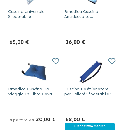
Cuscino Universale
Bmedica Cuscino
Sfoderabile
Antidecubito
Massaggiante In Tessuto
Per Prevenzione Delle
Piaghe Da Decubito -
40x40x6 cm
65,00 €
36,00 €
Bmedica Cuscino Da
Cuscino Posizionatore
Viaggio In Fibra Cava
per Talloni Sfoderabile in
Per Supporto E Comfort
Fibra Cava Siliconata
Durante Gli Spostamenti
30,00 €
68,00 €
a partire da
Dispositivo medico