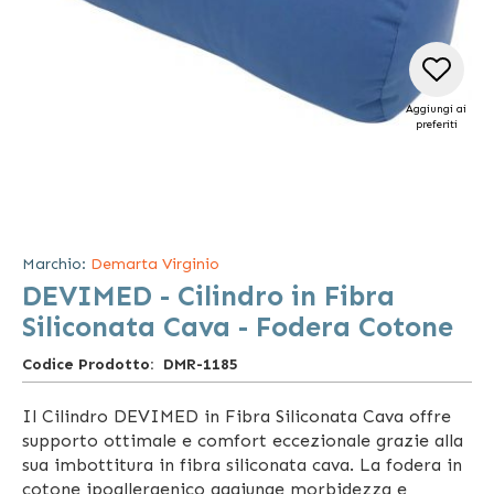
Aggiungi ai
preferiti
Vai
all'inizio
della
Marchio:
Demarta Virginio
galleria
DEVIMED - Cilindro in Fibra
di
immagini
Siliconata Cava - Fodera Cotone
Codice Prodotto
DMR-1185
Il Cilindro DEVIMED in Fibra Siliconata Cava offre
supporto ottimale e comfort eccezionale grazie alla
sua imbottitura in fibra siliconata cava. La fodera in
cotone ipoallergenico aggiunge morbidezza e