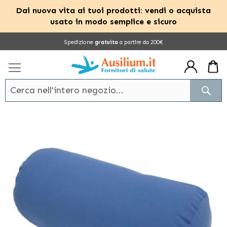
Dai nuova vita ai tuoi prodotti: vendi o acquista
usato in modo semplice e sicuro
Salta
Spedizione
gratuita
a partire da 200€
al
contenuto
Cerc
Vai
alla
fine
della
galleria
di
immagini