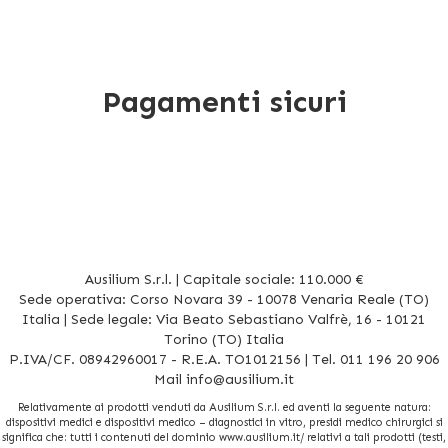
Pagamenti sicuri
Ausilium S.r.l. | Capitale sociale: 110.000 €
Sede operativa: Corso Novara 39 - 10078 Venaria Reale (TO)
Italia | Sede legale: Via Beato Sebastiano Valfrè, 16 - 10121
Torino (TO) Italia
P.IVA/CF. 08942960017 - R.E.A. TO1012156 | Tel. 011 196 20 906
Mail
info@ausilium.it
Relativamente ai prodotti venduti da Ausilium S.r.l. ed aventi la seguente natura:
dispositivi medici e dispositivi medico – diagnostici in vitro, presidi medico chirurgici si
significa che: tutti i contenuti del dominio www.ausilium.it/ relativi a tali prodotti (testi,