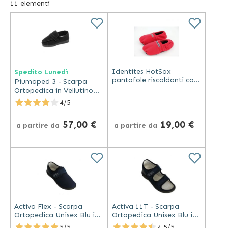
uomo, donna o unisex, queste calzature sono realizzate
11
elementi
con fondi antiscivolo e caratteristiche che ne
incrementano la sicurezza, anche da parte di anziani e
disabili. Con plantare estraibile e calzate variabili, siamo
certi che all’interno del nostro catalogo di
scarpe e
zoccoli
potrai facilmente trovare quel che meglio può
Identites HotSox
Spedito Lunedì
soddisfare le tue esigenze di deambulazione.
pantofole riscaldanti con
Piumaped 3 - Scarpa
rivestimento soffice e
Ortopedica in Vellutino
imbottitura ai semi di
Nero con Velcro
4/5
miglio rosse
57,00 €
19,00 €
a partire da
a partire da
Activa Flex - Scarpa
Activa 11T - Scarpa
Ortopedica Unisex Blu in
Ortopedica Unisex Blu in
Seta-Flex Elasticizzato
Microfibra
5/5
4.5/5