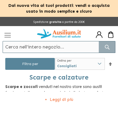
Dai nuova vita ai tuoi prodotti: vendi o acquista
usato in modo semplice e sicuro
Salta
Spedizione
gratuita
a partire da 200€
al
contenuto
Cerc
Ordina per
Im
Filtra per
la
Scarpe e calzature
Scarpe e zoccoli
venduti nel nostro store sono ausili
dir
fondamentali per assicurare al piede il giusto comfort,
dec
senza dimenticare la necessità di conferire il necessario
Leggi di più
stile alle proprie calzature.
Da quelle più sportive a quelle più classiche, disponibili per