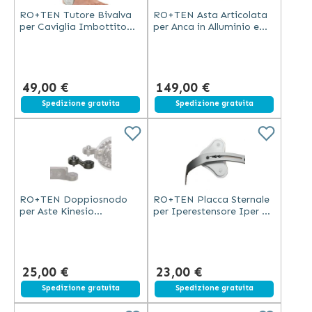
RO+TEN Tutore Bivalva
RO+TEN Asta Articolata
per Caviglia Imbottito
per Anca in Alluminio e
Schiuma Plastica
Acciaio per Pazienti
Leggera Regolazione
Sotto 180 m
Velcro
49,00 €
149,00 €
Spedizione gratuita
Spedizione gratuita
RO+TEN Doppiosnodo
RO+TEN Placca Sternale
per Aste Kinesio
per Iperestensore Iper 35
Universale per Ortesi
Compatibile con
d'Anca Bacino più Coscia
Pacemaker
25,00 €
23,00 €
Spedizione gratuita
Spedizione gratuita