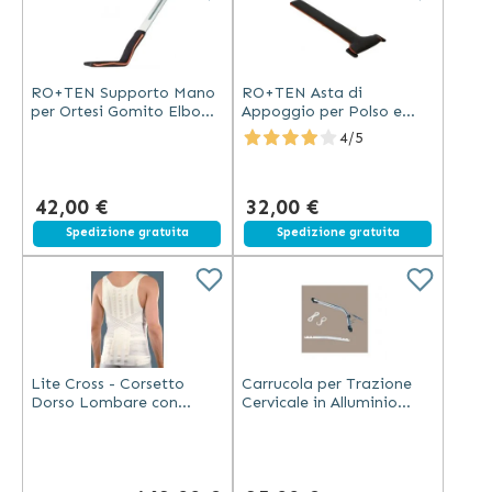
RO+TEN Supporto Mano
RO+TEN Asta di
per Ortesi Gomito Elbo
Appoggio per Polso e
Neutro Misura Universale
Mano con Velcro
4/5
42,00 €
32,00 €
Spedizione gratuita
Spedizione gratuita
Lite Cross - Corsetto
Carrucola per Trazione
Dorso Lombare con
Cervicale in Alluminio
Spallacci Imbottiti
Nichelato
Crema