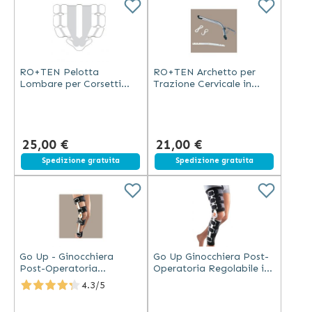
RO+TEN Pelotta
RO+TEN Archetto per
Lombare per Corsetti
Trazione Cervicale in
Criss-Cross Lem e
Alluminio Nichelato
Litecross Universale
25,00 €
21,00 €
Spedizione gratuita
Spedizione gratuita
Go Up - Ginocchiera
Go Up Ginocchiera Post-
Post-Operatoria
Operatoria Regolabile in
Graduata Open in
Alluminio
4.3/5
Alluminio