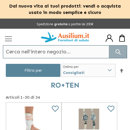
Dai nuova vita ai tuoi prodotti: vendi o acquista
usato in modo semplice e sicuro
Salta
Spedizione
gratuita
a partire da 200€
al
contenuto
Cerc
Ordina per
Im
Filtra per
la
RO+TEN
dir
Articoli
1
-
30
di
34
dec