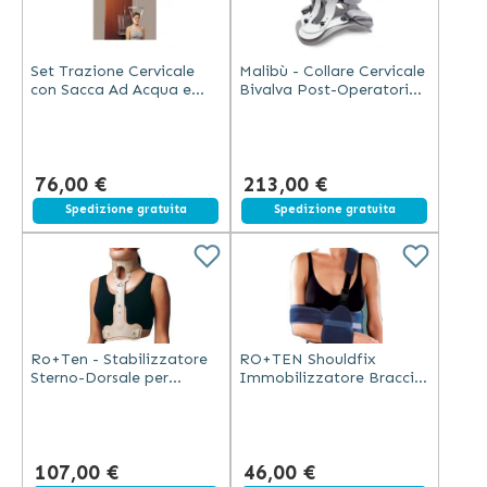
Set Trazione Cervicale
Malibù - Collare Cervicale
con Sacca Ad Acqua e
Bivalva Post-Operatorio
Carrucola Porta
Regolabile
76,00 €
213,00 €
Spedizione gratuita
Spedizione gratuita
Ro+Ten - Stabilizzatore
RO+TEN Shouldfix
Sterno-Dorsale per
Immobilizzatore Braccio
Collare Philadelphia
e Spalla Universale Nylon
Traspirante
107,00 €
46,00 €