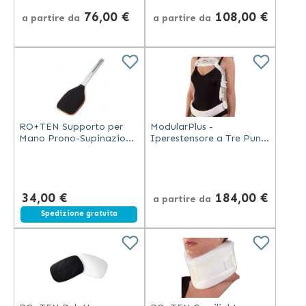
76,00 €
108,00 €
a partire da
a partire da
RO+TEN Supporto per
ModularPlus -
Mano Prono-Supinazione
Iperestensore a Tre Punti
per Ortesi Elbo Post-
con Pelotte
Operatoria
Deltapettorali
34,00 €
184,00 €
a partire da
Spedizione gratuita