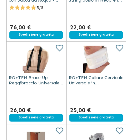
con Sacca ad Acqua -
Stringipolso in Neoprene
Sollievo Cervicale
Bifoderato con Chiusura
5/5
a Velcro Taglia Universale
76,00 €
22,00 €
Spedizione gratuita
Spedizione gratuita
RO+TEN Brace Up
RO+TEN Collare Cervicale
Reggibraccio Universale
Universale in
con Cinghia Regolabile in
Gommapiuma Semirigida
Nylon e Imbottitura in
con Chiusura a Velcro e
Vellutino
Rivestimento in Cotone
26,00 €
25,00 €
Spedizione gratuita
Spedizione gratuita