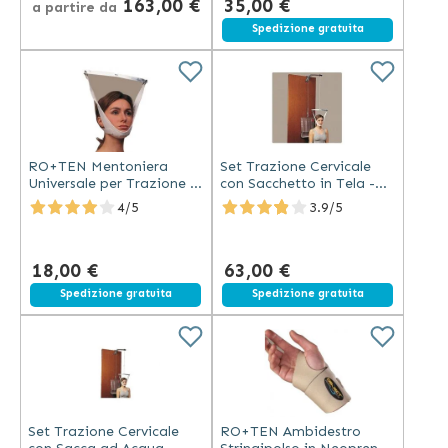
163,00 €
35,00 €
a partire da
Spedizione gratuita
RO+TEN Mentoniera
Set Trazione Cervicale
Universale per Trazione in
con Sacchetto in Tela -
Gommapiuma con
Universale
4/5
3.9/5
Fodera in Cotone e Nylon
18,00 €
63,00 €
Spedizione gratuita
Spedizione gratuita
Set Trazione Cervicale
RO+TEN Ambidestro