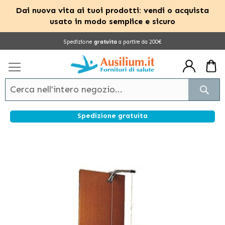
Dai nuova vita ai tuoi prodotti: vendi o acquista
usato in modo semplice e sicuro
Salta
Spedizione
gratuita
a partire da 200€
al
contenuto
Cerc
Spedizione gratuita
Vai
alla
fine
della
galleria
di
immagini