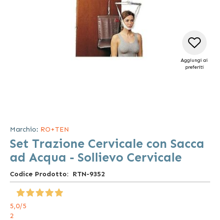
Aggiungi ai
preferiti
Vai
all'inizio
della
Marchio:
RO+TEN
galleria
Set Trazione Cervicale con Sacca
di
immagini
ad Acqua - Sollievo Cervicale
Codice Prodotto
RTN-9352
5,0
/5
2