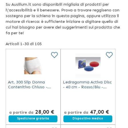
Su Ausilium.it sono disponibili migliaia di prodotti per
l\'accessibilità e il benessere. Prova a trovare reggiseno con
sostegno per la schiena in questa pagina, oppure utilizza il
motore di ricerca: è sufficiente iniziare a digitare quello di
cui hai bisogno per avere dei suggerimenti sul prodotto che
fa per te!
Articoli
1
-
30
di
105
Art. 300 Slip Donna
Ledragomma Activa Disc
Contenitivo Chiuso -
- 40 cm - Rosso/Blu -
Seamless
Antiscoppio
28,00 €
47,00 €
a partire da
a partire da
Spedizione gratuita
Dispositivo medico