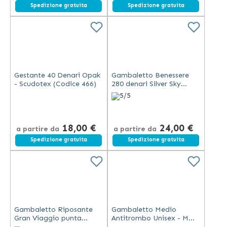
Spedizione gratuita
Spedizione gratuita
Gestante 40 Denari Opak
Gambaletto Benessere
- Scudotex (Codice 466)
280 denari Silver Sky
Cotton Uomo - Scudotex
5/5
- mm Hg 18-21 (Codice
451)
18,00 €
24,00 €
a partire da
a partire da
Spedizione gratuita
Spedizione gratuita
Gambaletto Riposante
Gambaletto Medio
Gran Viaggio punta
Antitrombo Unisex - Mm
chiusa Unisex - Scudotex
Hg 18-24 - Scudovaris