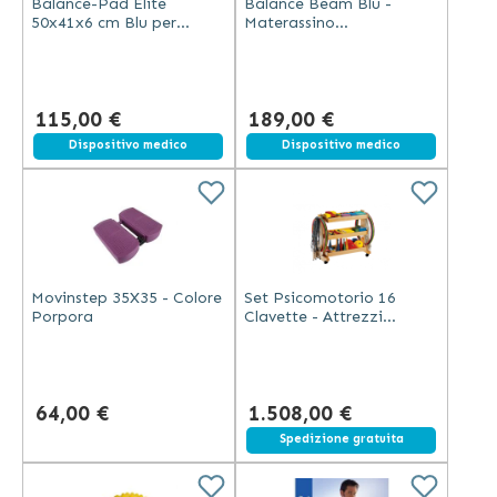
Balance-Pad Elite
Balance Beam Blu -
50x41x6 cm Blu per
Materassino
Esercizi di Equilibrio
Trapezoidale 160x24x6
cm
115,00 €
189,00 €
Dispositivo medico
Dispositivo medico
Movinstep 35X35 - Colore
Set Psicomotorio 16
Porpora
Clavette - Attrezzi
Educativi Colorati
64,00 €
1.508,00 €
Spedizione gratuita