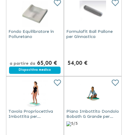
Fondo Equilibratore in
Formulafit Ball Pallone
Poliuretano
per Ginnastica
65,00 €
54,00 €
a partire da
Dispositivo medico
Tavola Propriocettiva
Piano Imbottito Dondolo
Imbottita per
Bobath G Grande per
Riabilitazione 70x40x13
Riabilitazione
5/5
cm