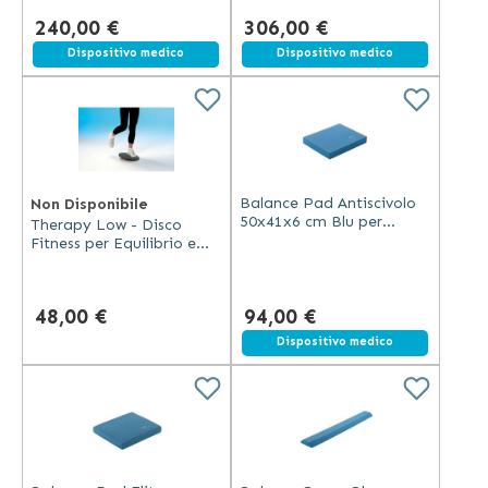
240,00 €
306,00 €
Spedizione gratuita
Dispositivo medico
Spedizione gratuita
Dispositivo medico
Balance Pad Antiscivolo
Non Disponibile
50x41x6 cm Blu per
Therapy Low - Disco
Equilibrio e Stabilità
Fitness per Equilibrio e
coordinazione
48,00 €
94,00 €
Dispositivo medico