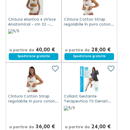
Cintura elastica 4 strisce
Cintura Cotton Strap
Anatomical - cm 32 -
regolabile in puro cotone
Scudotex - Bianca (cod.
- cm 25 - Scudotex -
5/5
172)
Bianca (cod. 189)
40,00 €
28,00 €
a partire da
a partire da
Spedizione gratuita
Spedizione gratuita
Cintura Cotton Strap
Collant Gestante
regolabile in puro cotone
Terapeutica 70 Denari
- cm 32 - Scudotex -
Extra - Mm Hg 15-18 -
5/5
Bianca (cod. 199)
Scudotex (Codice 476)
36,00 €
24,00 €
a partire da
a partire da