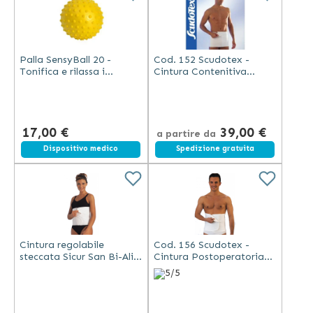
Palla SensyBall 20 -
Cod. 152 Scudotex -
Tonifica e rilassa i
Cintura Contenitiva
muscoli
Regolabile Cotton San
Bianca 27 cm
17,00 €
39,00 €
a partire da
Dispositivo medico
Spedizione gratuita
Cintura regolabile
Cod. 156 Scudotex -
steccata Sicur San Bi-Ali -
Cintura Postoperatoria
cm 27 - Scudotex (cod.
Steccata Regolabile
5/5
158-159)
Bianca 27 cm