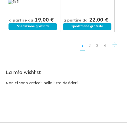
5/5
- 100 den - mm Hg 14-17
(Codice 481)
19,00 €
22,00 €
a partire da
a partire da
Spedizione gratuita
Spedizione gratuita
Pagina
Pagi
Succ
Pagina
Pagina
Pagina
2
3
4
Attualmente
1
stai
leggendo
La mia wishlist
la
pagina
Non ci sono articoli nella lista desideri.