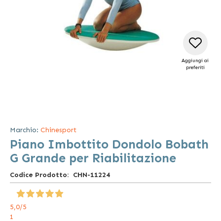
Aggiungi ai
preferiti
Vai
all'inizio
della
Marchio:
Chinesport
galleria
Piano Imbottito Dondolo Bobath
di
immagini
G Grande per Riabilitazione
Codice Prodotto
CHN-11224
5,0
/5
1