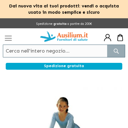
Dai nuova vita ai tuoi prodotti: vendi o acquista
usato in modo semplice e sicuro
Salta
Spedizione
gratuita
a partire da 200€
al
contenuto
Cerc
Spedizione gratuita
Vai
alla
fine
della
galleria
di
immagini