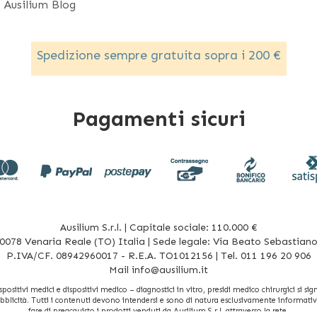
Ausilium Blog
Spedizione sempre gratuita sopra i 200 €
Pagamenti sicuri
Ausilium S.r.l. | Capitale sociale: 110.000 €
078 Venaria Reale (TO) Italia | Sede legale: Via Beato Sebastiano 
P.IVA/CF. 08942960017 - R.E.A. TO1012156 | Tel. 011 196 20 906
Mail
info@ausilium.it
sitivi medici e dispositivi medico – diagnostici in vitro, presidi medico chirurgici si signi
bblicità. Tutti i contenuti devono intendersi e sono di natura esclusivamente informativa 
fase di preacquisto i prodotti venduti da Ausilium S.r.l. attraverso la rete.