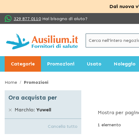
Dai nuova vi
Salta
329 877 0110
Hai bisogno di aiuto?
al
contenuto
Categorie
Promozioni
Usato
Noleggio
Home
Promozioni
Ora acquista per
Marchio
Yuwell
Mostra
per pagin
1
elemento
Cancella tutto