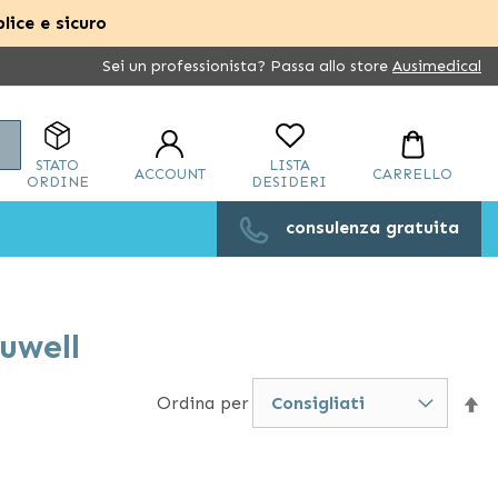
lice e sicuro
Sei un professionista? Passa allo store
Ausimedical
Cerca
STATO
LISTA
ACCOUNT
CARRELLO
ORDINE
DESIDERI
consulenza gratuita
uwell
Ordina per
Im
la