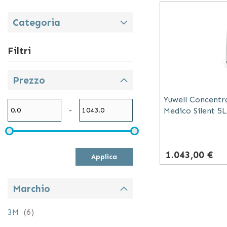
Categoria
Filtri
Prezzo
Yuwell Concentr
-
Medico Silent 5L
Domestico Ultra 
Regolabile 0.5-5
Concentrazione 
1.043,00 €
Umidificatore In
Applica
Marchio
elementi
3M
6