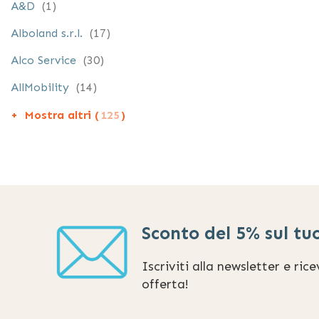
elemento
A&D
1
elementi
Alboland s.r.l.
17
elementi
Alco Service
30
elementi
AllMobility
14
Mostra altri (
125
)
Sconto del 5% sul tu
Iscriviti alla newsletter e ric
offerta!