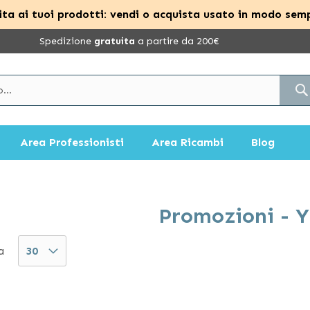
ta ai tuoi prodotti: vendi o acquista usato in modo semp
Spedizione
gratuita
a partire da 200€
Area Professionisti
Area Ricambi
Blog
Promozioni - Y
a