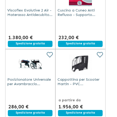
Viscoflex Evolutive 2 Air -
Cuscino a Cuneo Anti
Materasso Antidecubito
Reflusso - Supporto
90x200x14 cm
Ergonomico in Memory
Foam
1.380,00 €
232,00 €
Spedizione gratuita
Spedizione gratuita
Posizionatore Universale
Cappottina per Scooter
per Avambraccio
Martin - PVC
Carrozzina Viscoelastico
Impermeabile e Ignifugo
a partire da
286,00 €
1.956,00 €
Spedizione gratuita
Spedizione gratuita