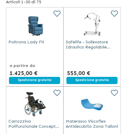
Articoli
1
-
30
di
75
prodotti per aiutare i malati ad alzarsi e sedersi senza
compiere grande sforzi, come per esempio imbracature
speciali e sollevatori. Infine Wimed si occupa anche della
vendita di ausili antidecubito come cuscini e ciambelle.
Poltrona Lady Fit
Safelife - Sollevatore
Idraulico Regolabile
150kg con Ruote Frenanti
a partire da
1.425,00 €
555,00 €
Spedizione gratuita
Spedizione gratuita
Carrozzina
Materasso Viscoflex
Polifunzionale Concept
Antidecubito Zona Talloni
II 600 MM