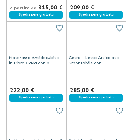
315,00 €
209,00 €
a partire da
Spedizione gratuita
Spedizione gratuita
Materasso Antidecubito
Cetra - Letto Articolato
in Fibra Cava con 8
Smontabile con
Elementi Estraibili
Manovella e Kit Legno
222,00 €
285,00 €
Spedizione gratuita
Spedizione gratuita