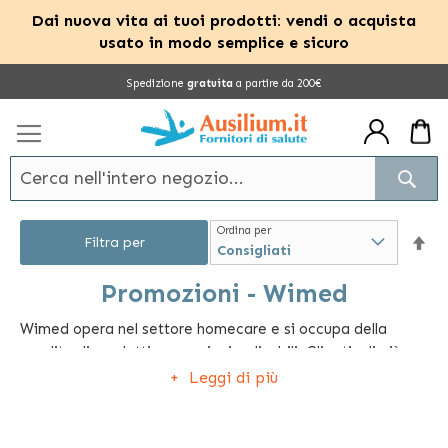
Dai nuova vita ai tuoi prodotti: vendi o acquista
usato in modo semplice e sicuro
Salta
Spedizione
gratuita
a partire da 200€
al
contenuto
Cerc
Ordina per
Im
Filtra per
la
Promozioni - Wimed
Wimed opera nel settore homecare e si occupa della
dir
vendita di prodotti per anziani e disabili. Gli articoli più
dec
venduti sono gli ausili per l'autosufficienza come infila
Leggi di più
calze, posate speciali e assi di trasferimento per spostarsi
dalla carrozzina al letto. Offre anche ausili per la mobilità
come carrozzine, scooter, deambulatori e rollator e