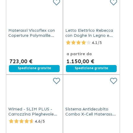
Materassi Viscoflex con
Letto Elettrico Rebecca
Coperture Polymaille
con Doghe in Legno e
80x200x14 cm
Asta Solleva Malati
4.1/5
a partire da
723,00 €
1.150,00 €
Spedizione gratuita
Spedizione gratuita
Wimed - SLIM PLUS -
Sistema Antidecubito
Carrozzina Pieghevole
Combo X-Cell Materasso
Compatta Bordeaux
con Compressore
4.6/5