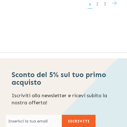
Pagina
Pagi
Succ
Pagina
Pagina
2
3
Attualmente
1
stai
leggendo
la
pagina
Sconto del 5% sul tuo primo
acquisto
Iscriviti alla newsletter e ricevi subito la
nostra offerta!
ISCRIVITI