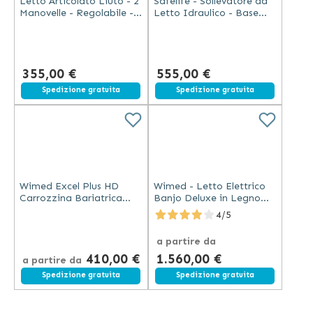
Letto Articolato Liuto - 2
Safelife - Sollevatore da
Manovelle - Regolabile -
Letto Idraulico - Base
Metallo
Regolabile - 150 kg
355,00 €
555,00 €
Spedizione gratuita
Spedizione gratuita
Wimed Excel Plus HD
Wimed - Letto Elettrico
Carrozzina Bariatrica
Banjo Deluxe in Legno
Pieghevole Blu Acciaio
con Sponde Regolabili
4/5
Doppia Crociera
50/56/60 cm
a partire da
410,00 €
1.560,00 €
a partire da
Spedizione gratuita
Spedizione gratuita