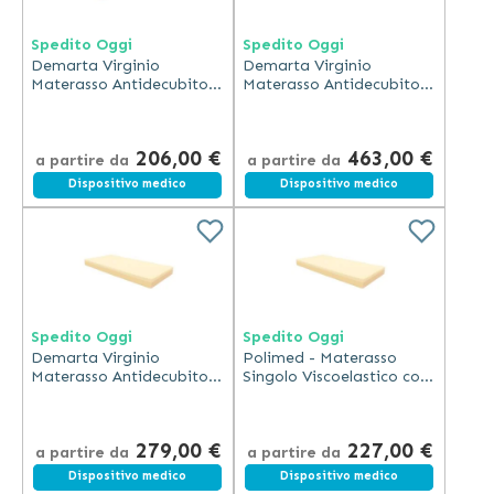
Spedito Oggi
Spedito Oggi
Demarta Virginio
Demarta Virginio
Materasso Antidecubito
Materasso Antidecubito
Polimed Ventilato a
Viscoelastico 160 cm
Cubetti con Fodera
Cotone Espanso Alta
Traspirante 14 cm
Resilienza
206,00 €
463,00 €
a partire da
a partire da
Dispositivo medico
Spedizione gratuita
Dispositivo medico
Spedito Oggi
Spedito Oggi
Demarta Virginio
Polimed - Materasso
Materasso Antidecubito
Singolo Viscoelastico con
Viscoelastico con Fodera
Fodera in Cotone
in Cotone 120 cm
279,00 €
227,00 €
a partire da
a partire da
Spedizione gratuita
Dispositivo medico
Spedizione gratuita
Dispositivo medico