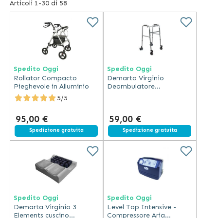
Articoli
1
-
30
di
58
deambulatori e sistemi di trasferimento. L'offerta di
Demarta include inoltre prodotti utili in casa per anziani e
disabili, come ad esempio imbracature speciali alzamalati
e sollevatori.
Spedito Oggi
Spedito Oggi
Rollator Compacto
Demarta Virginio
Pieghevole in Alluminio
Deambulatore
Pieghevole 4 Ruote in
5/5
Alluminio con Manopole
Ergonomiche e Freno a
95,00 €
59,00 €
Pressione
Spedizione gratuita
Spedizione gratuita
Spedito Oggi
Spedito Oggi
Demarta Virginio 3
Level Top Intensive -
Elements cuscino
Compressore Aria