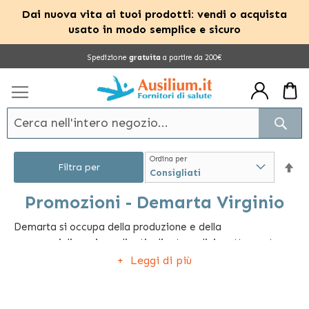
Dai nuova vita ai tuoi prodotti: vendi o acquista
usato in modo semplice e sicuro
Salta
Spedizione
gratuita
a partire da 200€
al
contenuto
Cerc
Ordina per
Im
Filtra per
la
Promozioni - Demarta Virginio
Demarta si occupa della produzione e della
dir
commercializzazione di articoli ortopedici e attrezzature
dec
sanitarie in tutto il mondo. Questa azienda è specializzata
Leggi di più
nella vendita di ausili antidecubito come cuscini,
materassi e guanciali e di prodotti dedicati alla
movimentazione delle persone come carrozzine,