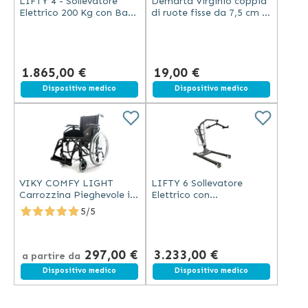
LIFTY 4 - Sollevatore
Demarta Virginio coppia
Elettrico 200 Kg con Base
di ruote fisse da 7,5 cm in
a Pedale
alluminio e PVC regolabili
in 8 posizioni grigio
1.865,00 €
19,00 €
Spedizione gratuita
Dispositivo medico
Spedizione gratuita
Dispositivo medico
VIKY COMFY LIGHT
LIFTY 6 Sollevatore
Carrozzina Pieghevole in
Elettrico con
Alluminio Grigio
Imbracatura XL, Portata
5/5
330 Kg
297,00 €
3.233,00 €
a partire da
Spedizione gratuita
Dispositivo medico
Spedizione gratuita
Dispositivo medico