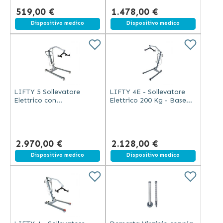
519,00 €
1.478,00 €
Spedizione gratuita
Dispositivo medico
Spedizione gratuita
Dispositivo medico
LIFTY 5 Sollevatore
LIFTY 4E - Sollevatore
Elettrico con
Elettrico 200 Kg - Base
Imbracatura XL, Portata
Divaricabile
250 Kg
2.970,00 €
2.128,00 €
Spedizione gratuita
Dispositivo medico
Spedizione gratuita
Dispositivo medico