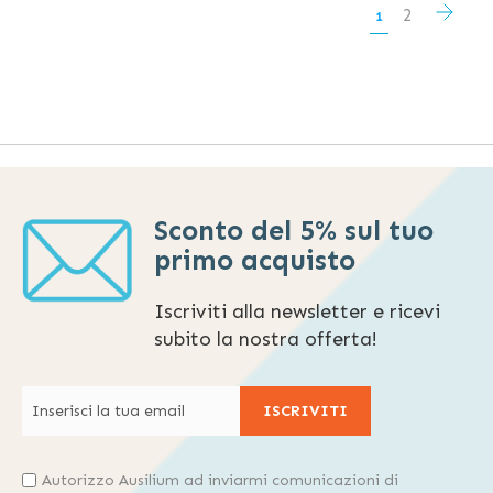
Pagina
Pagi
Succ
Pagina
2
Attualmente
1
stai
leggendo
la
pagina
Sconto del 5% sul tuo
primo acquisto
Iscriviti alla newsletter e ricevi
subito la nostra offerta!
ISCRIVITI
Autorizzo Ausilium ad inviarmi comunicazioni di