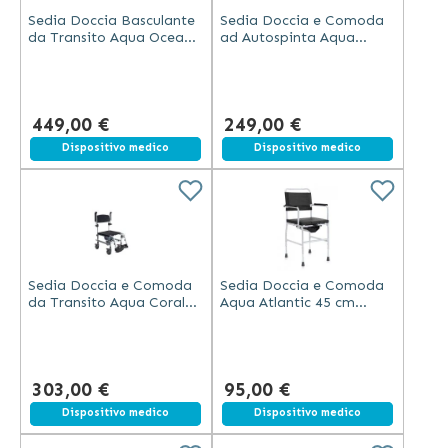
Sedia Doccia Basculante
Sedia Doccia e Comoda
da Transito Aqua Ocean
ad Autospinta Aqua
46 cm – Alluminio
Marine 46 cm Ruote 24" e
Telaio Alluminio
449,00 €
249,00 €
Spedizione gratuita
Dispositivo medico
Spedizione gratuita
Dispositivo medico
Sedia Doccia e Comoda
Sedia Doccia e Comoda
da Transito Aqua Coral
Aqua Atlantic 45 cm
46 cm con Ruote,
Ausilio Bagno Imbottito
Alluminio e Braccioli
con Braccioli Ribaltabili
Ribaltabili
303,00 €
95,00 €
Spedizione gratuita
Dispositivo medico
Spedizione gratuita
Dispositivo medico