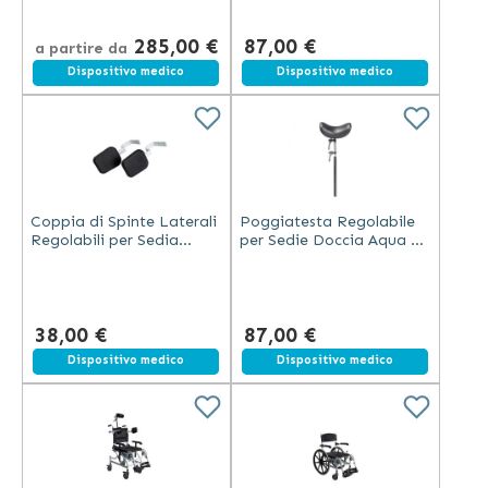
Crociera
285,00 €
87,00 €
a partire da
Spedizione gratuita
Dispositivo medico
Spedizione gratuita
Dispositivo medico
Coppia di Spinte Laterali
Poggiatesta Regolabile
Regolabili per Sedia
per Sedie Doccia Aqua –
Doccia Aqua – Supporto
Supporto Cervicale in
Tronco Impermeabile
Alluminio e Poliuretano
38,00 €
87,00 €
Spedizione gratuita
Dispositivo medico
Spedizione gratuita
Dispositivo medico