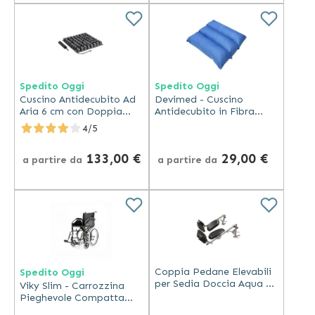
Spedito Oggi
Spedito Oggi
Cuscino Antidecubito Ad
Devimed - Cuscino
Aria 6 cm con Doppia
Antidecubito in Fibra
Fodera e Valvola
Siliconata con Fodera
4/5
Cotone
133,00 €
29,00 €
a partire da
a partire da
Coppia Pedane Elevabili
Spedito Oggi
per Sedia Doccia Aqua –
Viky Slim - Carrozzina
Acciaio Inox e Supporto
Pieghevole Compatta
Polpaccio
con Telaio Doppia