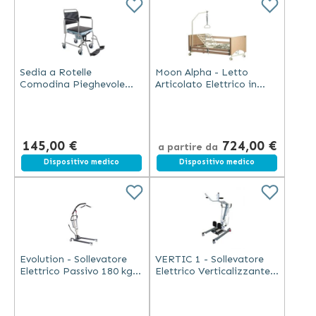
Sedia a Rotelle
Moon Alpha - Letto
Comodina Pieghevole
Articolato Elettrico in
con WC per Disabili e
Rovere per Anziani e
Anziani – Ausilio da
Disabili
Bagno con 4 Ruote
145,00 €
724,00 €
a partire da
Spedizione gratuita
Dispositivo medico
Spedizione gratuita
Dispositivo medico
Evolution - Sollevatore
VERTIC 1 - Sollevatore
Elettrico Passivo 180 kg -
Elettrico Verticalizzante
Acciaio Verniciato
con Imbracatura 150 Kg