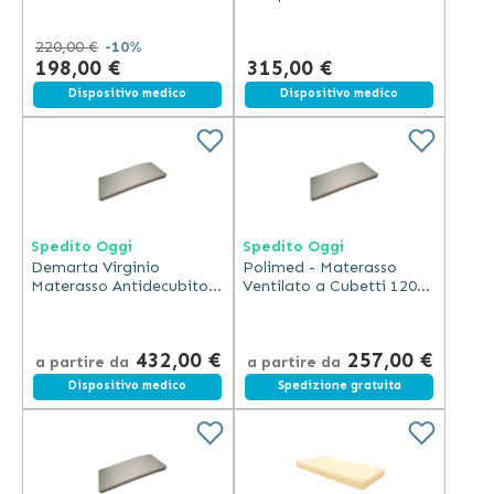
antidecubito a 2 valvole
Statica/Alternata per
46 x 46 cm poliuretano
Materasso
220,00 €
-10%
gel aria traspirante
198,00 €
315,00 €
Dispositivo medico
Spedizione gratuita
Dispositivo medico
Spedito Oggi
Spedito Oggi
Demarta Virginio
Polimed - Materasso
Materasso Antidecubito
Ventilato a Cubetti 120
Polimed Ventilato con
cm con Fodera
Fodera 160 cm Espanso
Composito 14 cm
432,00 €
257,00 €
a partire da
a partire da
Spedizione gratuita
Dispositivo medico
Spedizione gratuita