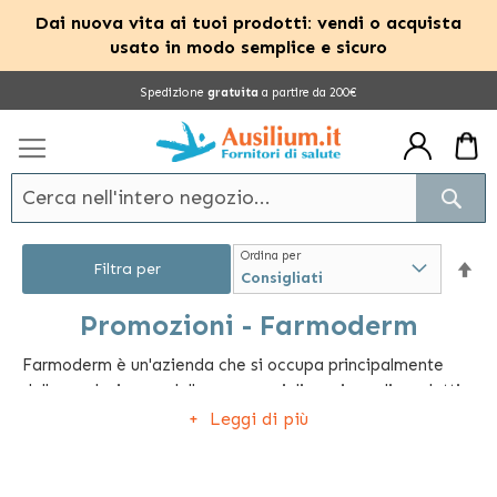
Dai nuova vita ai tuoi prodotti: vendi o acquista
usato in modo semplice e sicuro
Salta
Spedizione
gratuita
a partire da 200€
al
contenuto
Cerc
Ordina per
Im
Filtra per
la
Promozioni - Farmoderm
Farmoderm è un'azienda che si occupa principalmente
dir
della produzione e della commercializzazione di prodotti
dec
per l'igiene e per il benessere. Fra i prodotti
Leggi di più
maggiormente venduti: creme emollienti antiodore per i
piedi, salviette morbide ed umidificate per un'igiene
veloce, bastonicini cotonati morbidi e flessibili per le