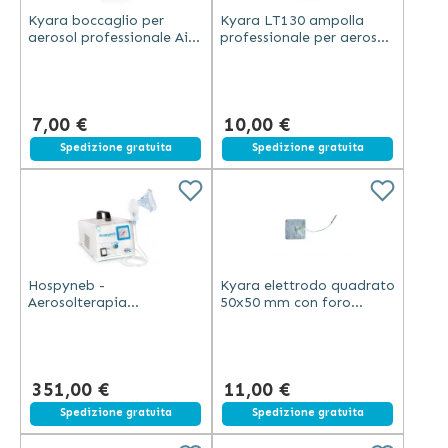
Kyara boccaglio per
Kyara LT130 ampolla
aerosol professionale Air
professionale per aerosol
Therapy LT130
Air Therapy trasparente
trasparente in plastica
in plastica
7,00 €
10,00 €
Spedizione gratuita
Spedizione gratuita
Hospyneb -
Kyara elettrodo quadrato
Aerosolterapia
50x50 mm con foro
Professionale Silenziosa
centrale da 2 mm in
in Metallo
tessuto conduttivo
ipoallergenico
351,00 €
11,00 €
Spedizione gratuita
Spedizione gratuita