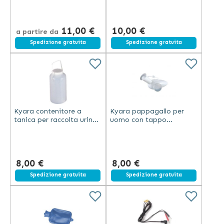
immediato della cute
capacità 2500 ml bianco
bombola 200 ml gas
ecologico
11,00 €
10,00 €
a partire da
Spedizione gratuita
Spedizione gratuita
Kyara contenitore a
Kyara pappagallo per
tanica per raccolta urina
uomo con tappo
24 ore con tappo a vite
capacità 1 litro in
2,5 litri plastica bianco
plastica bianca
8,00 €
8,00 €
Spedizione gratuita
Spedizione gratuita