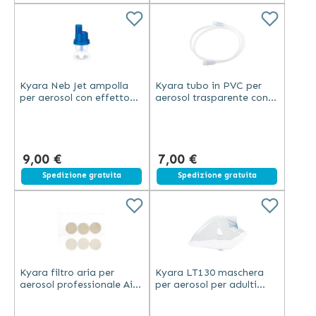
Kyara Neb Jet ampolla
Kyara tubo in PVC per
per aerosol con effetto
aerosol trasparente con
venturi capacità 12 ml in
raccordi per
plastica blu e bianca
somministrazione aria
9,00 €
7,00 €
Spedizione gratuita
Spedizione gratuita
Kyara filtro aria per
Kyara LT130 maschera
aerosol professionale Air
per aerosol per adulti
Therapy LT130
trasparente in plastica
confezione da 2 pezzi
per uso professionale