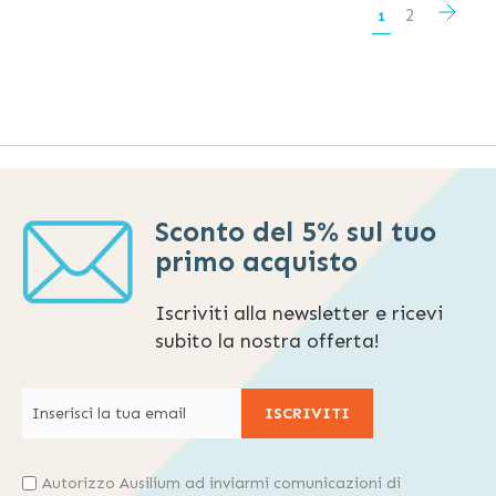
Pagina
Pagi
Succ
Pagina
2
Attualmente
1
stai
leggendo
la
pagina
Sconto del 5% sul tuo
primo acquisto
Iscriviti alla newsletter e ricevi
subito la nostra offerta!
ISCRIVITI
Autorizzo Ausilium ad inviarmi comunicazioni di