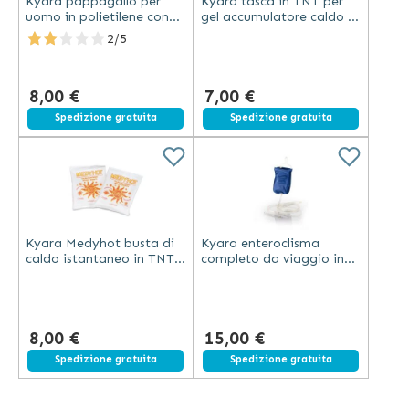
Kyara pappagallo per
Kyara tasca in TNT per
uomo in polietilene con
gel accumulatore caldo e
capacità di 1000 ml
freddo 16x25 cm colore
2/5
colore bianco
bianco
8,00 €
7,00 €
Spedizione gratuita
Spedizione gratuita
Kyara Medyhot busta di
Kyara enteroclisma
caldo istantaneo in TNT
completo da viaggio in
bianco 13,5x18 cm
PVC atossico con cannule
monouso
Helen e busta di plastica
8,00 €
15,00 €
Spedizione gratuita
Spedizione gratuita