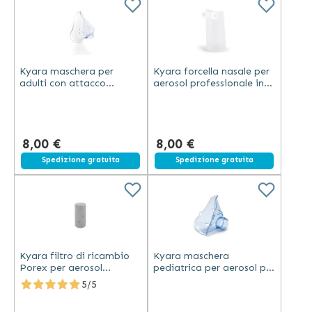
Kyara maschera per
Kyara forcella nasale per
adulti con attacco
aerosol professionale in
verticale in plastica
plastica trasparente per
trasparente
uso medico
8,00 €
8,00 €
Spedizione gratuita
Spedizione gratuita
Kyara filtro di ricambio
Kyara maschera
Porex per aerosol
pediatrica per aerosol per
professionale in materiale
bambini in plastica
5/5
sintetico bianco
trasparente per uso
professionale