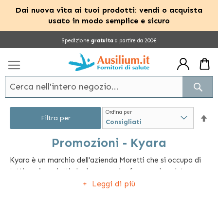
Dai nuova vita ai tuoi prodotti: vendi o acquista
usato in modo semplice e sicuro
Salta
Spedizione
gratuita
a partire da 200€
al
contenuto
Cerc
Ordina per
Im
Filtra per
la
Promozioni - Kyara
Kyara è un marchio dell'azienda Moretti che si occupa di
dir
tutti quei prodotti che hanno a che fare con la salute, con
dec
la cura e con la terapia domiciliare della persona. Tra i
Leggi di più
prodotti venduti da questa azienda, spiccano articoli
come aerosol a compressione e ultrasuoni, t.e.n.s.,
sanitari, termofori e termometri, che permettono