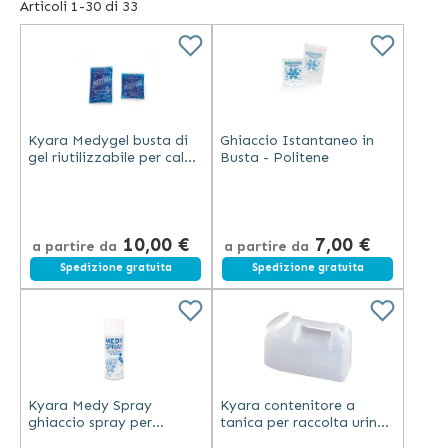
Articoli
1
-
30
di
33
all'utilizzatore di controllare il proprio stato di salute senza
uscire dalla proprio zona di comfort, ovvero casa propria.
Kyara Medygel busta di
Ghiaccio Istantaneo in
gel riutilizzabile per caldo
Busta - Politene
e freddo trasparente in
materiale plastico
10,00 €
7,00 €
a partire da
a partire da
Spedizione gratuita
Spedizione gratuita
Kyara Medy Spray
Kyara contenitore a
ghiaccio spray per
tanica per raccolta urine
raffreddamento
24 ore in polietilene