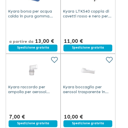
Kyara borsa per acqua
Kyara LTK540 coppia di
calda in pura gomma
cavetti rosso e nero per
bilamellata blu capacità
elettrostimolatore TENS
2 litri
digitale
13,00 €
11,00 €
a partire da
Spedizione gratuita
Spedizione gratuita
Kyara raccordo per
Kyara boccaglio per
ampolla per aerosol
aerosol trasparente in
trasparente in plastica
plastica per dispositivi
compatibile con
per aerosolterapia
dispositivi Kyara
7,00 €
10,00 €
Spedizione gratuita
Spedizione gratuita