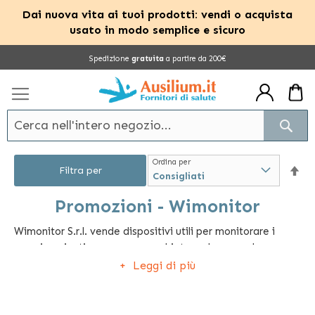
Dai nuova vita ai tuoi prodotti: vendi o acquista
usato in modo semplice e sicuro
Salta
Spedizione
gratuita
a partire da 200€
al
contenuto
Cerc
Ordina per
Im
Filtra per
la
Promozioni - Wimonitor
Wimonitor S.r.l. vende dispositivi utili per monitorare i
dir
propri pazienti come apparecchiature che segnalano
dec
tramite segnale acustico se il paziente si alza dal letto e
Leggi di più
non ci ritorna dopo un determinato intervallo di tempo.