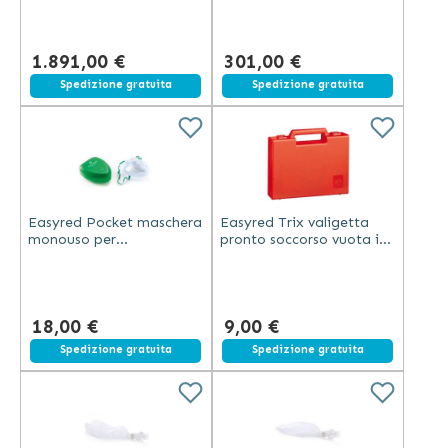
poggiapiedi arancione
canvas, 2 piedini, 2 ruote
polietilene
e cinture
1.891,00 €
301,00 €
Spedizione gratuita
Spedizione gratuita
Easyred Pocket maschera
Easyred Trix valigetta
monouso per
pronto soccorso vuota in
rianimazione bocca a
polipropilene antiurto
bocca con valvola e filtro
rossa per casa e auto
antiriflusso misura 4
18,00 €
9,00 €
Spedizione gratuita
Spedizione gratuita