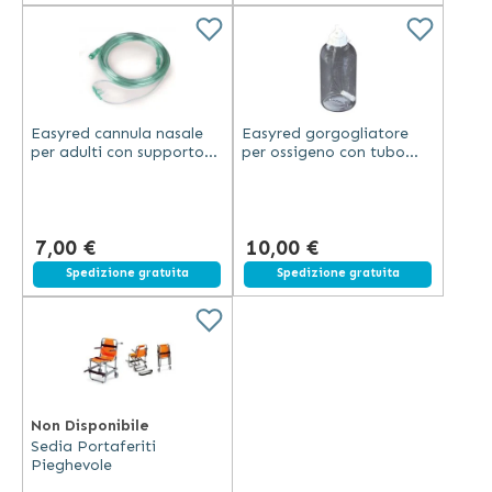
Easyred cannula nasale
Easyred gorgogliatore
per adulti con supporto
per ossigeno con tubo
flessibile e punte coniche
trasparente in plastica
tubo 200 cm
per bombole di ossigeno
antischiacciamento
7,00 €
10,00 €
Spedizione gratuita
Spedizione gratuita
Non Disponibile
Sedia Portaferiti
Pieghevole