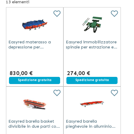
13
elementi
immobilizzatori spinali, fermacapo ed imbracature per il
trasporto in elicottero, laringoscopi, palloni rianimatori,
maschere per l'ossigenoterapia e molto altro.
Easyred materasso a
Easyred immobilizzatore
depressione per
spinale per estrazione e
immobilizzazione e
immobilizzazione in vinile
trasporto adulti in TPU
verde con fibbie colorate
con cinture e maniglie
830,00 €
274,00 €
Spedizione gratuita
Spedizione gratuita
Easyred barella basket
Easyred barella
divisibile in due parti con
pieghevole in alluminio
cinture, materassino e
anodizzato con telo in