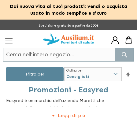
Dai nuova vita ai tuoi prodotti: vendi o acquista
usato in modo semplice e sicuro
Salta
Spedizione
gratuita
a partire da 200€
al
contenuto
Cerc
Ordina per
Im
Filtra per
la
Promozioni - Easyred
Easyred è un marchio dell'azienda Moretti che
dir
commercializza prodotti che hanno a che fare con
dec
l'emergenza, la rianimazione ed il pronto soccorso. Tra i
Leggi di più
prodotti più venduti vi sono barelle di ogni genere,
accessori per l'emergenza come lacci emostatici, teli
isotermici e cunei apribocca, collari, steccobende,