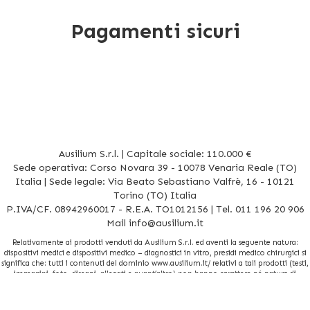
Pagamenti sicuri
Ausilium S.r.l. | Capitale sociale: 110.000 €
Sede operativa: Corso Novara 39 - 10078 Venaria Reale (TO)
Italia | Sede legale: Via Beato Sebastiano Valfrè, 16 - 10121
Torino (TO) Italia
P.IVA/CF. 08942960017 - R.E.A. TO1012156 | Tel. 011 196 20 906
Mail
info@ausilium.it
Relativamente ai prodotti venduti da Ausilium S.r.l. ed aventi la seguente natura:
dispositivi medici e dispositivi medico – diagnostici in vitro, presidi medico chirurgici si
significa che: tutti i contenuti del dominio www.ausilium.it/ relativi a tali prodotti (testi,
immagini, foto, disegni, allegati e quant’altro) non hanno carattere né natura di
pubblicità. Tutti i contenuti devono intendersi e sono di natura esclusivamente
informativa e volti esclusivamente a portare a conoscenza dei clienti e dei potenziali
clienti in fase di preacquisto i prodotti venduti da Ausilium S.r.l. attraverso la rete.