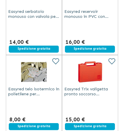
Easyred serbatoio
Easyred reservoir
monouso con valvola per
monouso in PVC con
palloni neonatale 900 ml
valvola per adulti
trasparente in PVC
capacità 2700 ml
trasparente
14,00 €
16,00 €
Spedizione gratuita
Spedizione gratuita
Easyred telo isotermico in
Easyred Trix valigetta
polietilene per
pronto soccorso
emergenza argento oro
completa in polipropilene
210x160 cm
rosso con accessori casa
auto
8,00 €
15,00 €
Spedizione gratuita
Spedizione gratuita